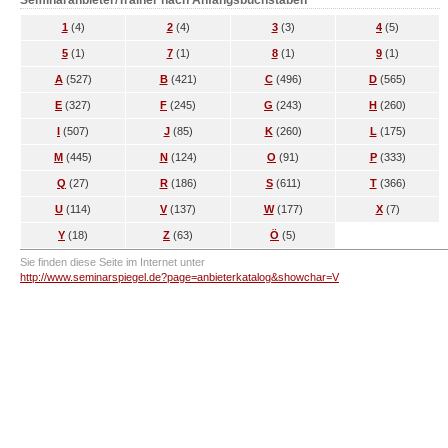
Seminaranbieter/Trainer nach Anfangsbuchstaben
1
(4)
2
(4)
3
(3)
4
(5)
5
(1)
7
(1)
8
(1)
9
(1)
A
(527)
B
(421)
C
(496)
D
(565)
E
(327)
F
(245)
G
(243)
H
(260)
I
(507)
J
(85)
K
(260)
L
(175)
M
(445)
N
(124)
O
(91)
P
(333)
Q
(27)
R
(186)
S
(611)
T
(366)
U
(114)
V
(137)
W
(177)
X
(7)
Y
(18)
Z
(63)
Ö
(5)
Sie finden diese Seite im Internet unter
http://www.seminarspiegel.de?page=anbieterkatalog&showchar=V