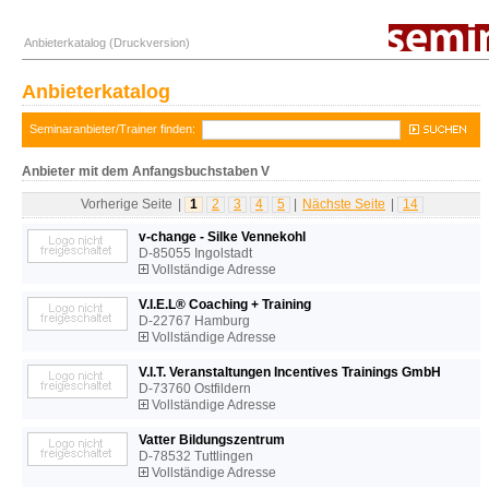
Anbieterkatalog (Druckversion)
Anbieterkatalog
Seminaranbieter/Trainer finden:
Anbieter mit dem Anfangsbuchstaben V
Vorherige Seite
|
1
2
3
4
5
|
Nächste Seite
|
14
v-change - Silke Vennekohl
D-85055 Ingolstadt
Vollständige Adresse
V.I.E.L® Coaching + Training
D-22767 Hamburg
Vollständige Adresse
V.I.T. Veranstaltungen Incentives Trainings GmbH
D-73760 Ostfildern
Vollständige Adresse
Vatter Bildungszentrum
D-78532 Tuttlingen
Vollständige Adresse