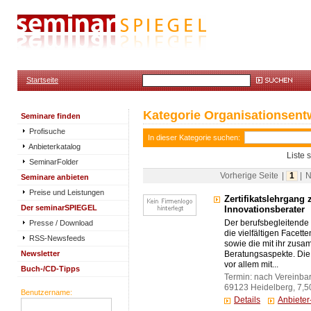
Startseite
Kategorie Organisationsent
Seminare finden
Profisuche
In dieser Kategorie suchen:
Anbieterkatalog
Liste 
SeminarFolder
Vorherige Seite
|
1
|
N
Seminare anbieten
Preise und Leistungen
Zertifikatslehrgan
Der seminarSPIEGEL
Innovationsberater
Presse / Download
Der berufsbegleitende 
die vielfältigen Face
RSS-Newsfeeds
sowie die mit ihr zu
Newsletter
Beratungsaspekte. Die
vor allem mit...
Buch-/CD-Tipps
Termin: nach Vereinba
69123 Heidelberg, 7,5
Benutzername:
Details
Anbiete