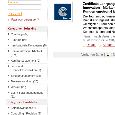
Passwort:
Zertifikats-Lehrgan
Innovation - Märkte 
Kunden emotional 
Die Tourismus-, Freize
Passwort vergessen?
Dienstleistungsindustri
wichtigsten Branchen 
Wachstumspotenzialen.
Kategorien Softskills
Kommunikation und Netz
Coaching (67)
Termin: nach Vereinba
Führung (96)
6020 Innsbruck, 4.490
Details
Anbiete
Interkulturelle Kompetenz (5)
Kommunikation / Rhetorik
Vorherige Seite
|
1
|
N
(924)
Konfliktmanagement (9)
Lern- und
Kreativitätstechniken (7)
Stressmanagement (16)
Teamentwicklung (23)
Verkauf (29)
Zeit- / Selbstmanagement
(11)
Kategorien Hardskills
Betriebswirtschaft (5)
Controlling / Revision (7)