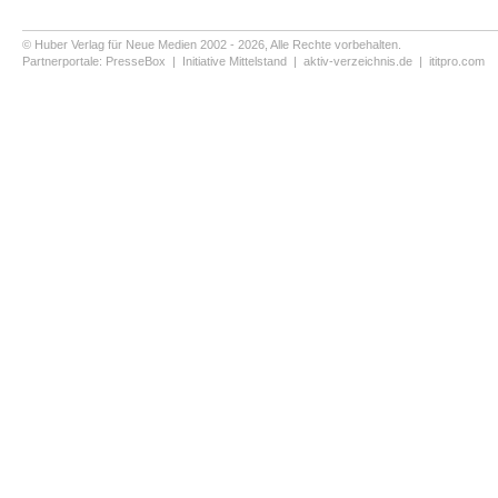
© Huber Verlag für Neue Medien 2002 - 2026, Alle Rechte vorbehalten.
Partnerportale:
PresseBox
|
Initiative Mittelstand
|
aktiv-verzeichnis.de
|
ititpro.com