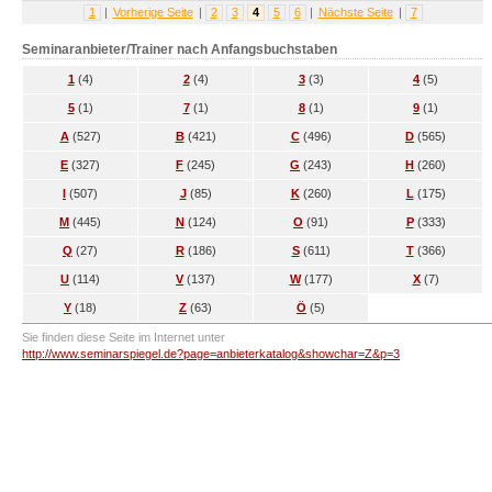
1
|
Vorherige Seite
|
2
3
4
5
6
|
Nächste Seite
|
7
Seminaranbieter/Trainer nach Anfangsbuchstaben
1
(4)
2
(4)
3
(3)
4
(5)
5
(1)
7
(1)
8
(1)
9
(1)
A
(527)
B
(421)
C
(496)
D
(565)
E
(327)
F
(245)
G
(243)
H
(260)
I
(507)
J
(85)
K
(260)
L
(175)
M
(445)
N
(124)
O
(91)
P
(333)
Q
(27)
R
(186)
S
(611)
T
(366)
U
(114)
V
(137)
W
(177)
X
(7)
Y
(18)
Z
(63)
Ö
(5)
Sie finden diese Seite im Internet unter
http://www.seminarspiegel.de?page=anbieterkatalog&showchar=Z&p=3