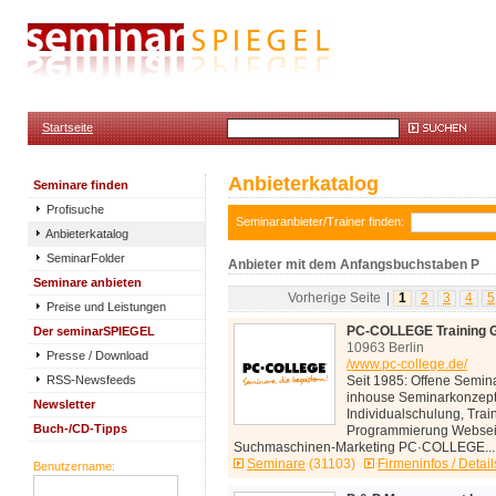
Startseite
Anbieterkatalog
Seminare finden
Profisuche
Seminaranbieter/Trainer finden:
Anbieterkatalog
SeminarFolder
Anbieter mit dem Anfangsbuchstaben P
Seminare anbieten
Vorherige Seite
|
1
2
3
4
5
Preise und Leistungen
Der seminarSPIEGEL
PC-COLLEGE Training
10963 Berlin
Presse / Download
/www.pc-college.de/
RSS-Newsfeeds
Seit 1985: Offene Semin
inhouse Seminarkonzepti
Newsletter
Individualschulung, Trai
Buch-/CD-Tipps
Programmierung Webseit
Suchmaschinen-Marketing PC·COLLEGE...
Seminare
(31103)
Firmeninfos / Detail
Benutzername: