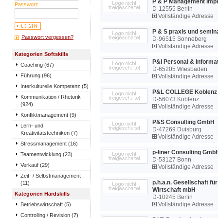
P & P Management Impu
Passwort:
D-12555 Berlin
Vollständige Adresse
P & S praxis und semin
Passwort vergessen?
D-96515 Sonneberg
Vollständige Adresse
Kategorien Softskills
P&I Personal & Informa
Coaching (67)
D-65205 Wiesbaden
Führung (96)
Vollständige Adresse
Interkulturelle Kompetenz (5)
P&L COLLEGE Koblenz
Kommunikation / Rhetorik
D-56073 Koblenz
(924)
Vollständige Adresse
Konfliktmanagement (9)
P&S Consulting GmbH
Lern- und
D-47269 Duisburg
Kreativitätstechniken (7)
Vollständige Adresse
Stressmanagement (16)
p-liner Consulting Gmb
Teamentwicklung (23)
D-53127 Bonn
Verkauf (29)
Vollständige Adresse
Zeit- / Selbstmanagement
p.h.a.n. Gesellschaft fü
(11)
Wirtschaft mbH
Kategorien Hardskills
D-10245 Berlin
Betriebswirtschaft (5)
Vollständige Adresse
Controlling / Revision (7)