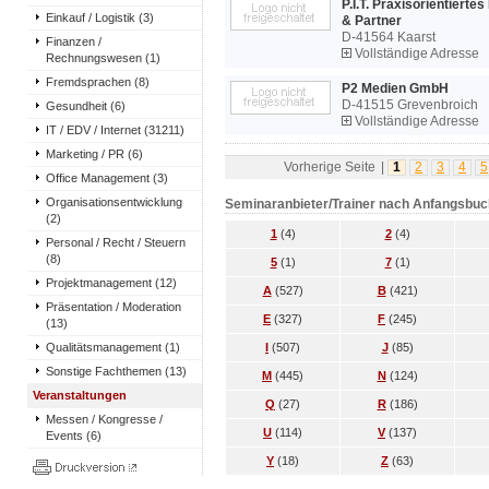
P.I.T. Praxisorientierte
Einkauf / Logistik (3)
& Partner
D-41564 Kaarst
Finanzen /
Vollständige Adresse
Rechnungswesen (1)
Fremdsprachen (8)
P2 Medien GmbH
D-41515 Grevenbroich
Gesundheit (6)
Vollständige Adresse
IT / EDV / Internet (31211)
Marketing / PR (6)
Vorherige Seite
|
1
2
3
4
5
Office Management (3)
Organisationsentwicklung
Seminaranbieter/Trainer nach Anfangsbu
(2)
1
(4)
2
(4)
Personal / Recht / Steuern
(8)
5
(1)
7
(1)
Projektmanagement (12)
A
(527)
B
(421)
Präsentation / Moderation
E
(327)
F
(245)
(13)
Qualitätsmanagement (1)
I
(507)
J
(85)
Sonstige Fachthemen (13)
M
(445)
N
(124)
Veranstaltungen
Q
(27)
R
(186)
Messen / Kongresse /
U
(114)
V
(137)
Events (6)
Y
(18)
Z
(63)