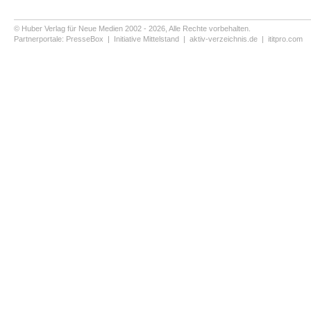
© Huber Verlag für Neue Medien 2002 - 2026, Alle Rechte vorbehalten.
Partnerportale:
PresseBox
|
Initiative Mittelstand
|
aktiv-verzeichnis.de
|
ititpro.com