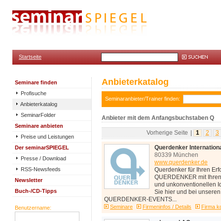
Startseite
Anbieterkatalog
Seminare finden
Profisuche
Seminaranbieter/Trainer finden:
Anbieterkatalog
SeminarFolder
Anbieter mit dem Anfangsbuchstaben Q
Seminare anbieten
Vorherige Seite
|
1
2
3
Preise und Leistungen
Der seminarSPIEGEL
Querdenker Internatio
80339 München
Presse / Download
www.querdenker.de
RSS-Newsfeeds
Querdenker für Ihren Erf
QUERDENKER mit Ihren 
Newsletter
und unkonventionellen I
Buch-/CD-Tipps
Sie hier und bei unseren
QUERDENKER-EVENTS...
Seminare
Firmeninfos / Details
Firma k
Benutzername: