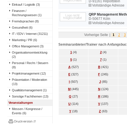
D-91161 Hilpoltstein
Einkauf / Logistik (3)
Vollständige Adresse
Finanzen /
QRP Management Metho
Rechnungswesen (1)
D-50677 Köln
Fremdsprachen (8)
Vollständige Adresse
Gesundheit (6)
IT / EDV / Internet (31211)
Vorherige Seite
|
1
2
3
Marketing / PR (6)
Seminaranbieter/Trainer nach Anfangsbu
Office Management (3)
1
(4)
2
(4)
Organisationsentwicklung
(2)
5
(1)
7
(1)
Personal / Recht / Steuern
A
(527)
B
(421)
(8)
Projektmanagement (12)
E
(327)
F
(245)
Präsentation / Moderation
I
(507)
J
(85)
(13)
M
(445)
N
(124)
Qualitätsmanagement (1)
Sonstige Fachthemen (13)
Q
(27)
R
(186)
Veranstaltungen
U
(114)
V
(137)
Messen / Kongresse /
Y
(18)
Z
(63)
Events (6)