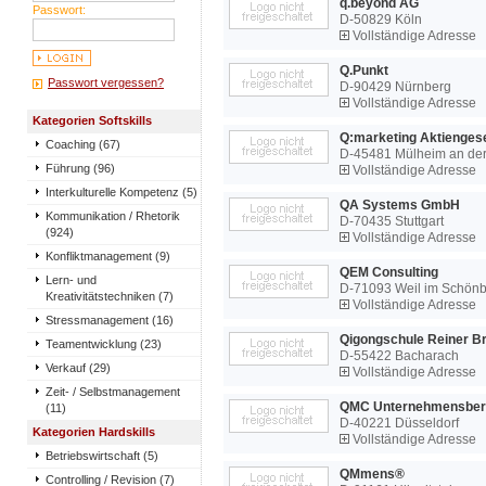
q.beyond AG
Passwort:
D-50829 Köln
Vollständige Adresse
Q.Punkt
Passwort vergessen?
D-90429 Nürnberg
Vollständige Adresse
Kategorien Softskills
Q:marketing Aktiengese
Coaching (67)
D-45481 Mülheim an de
Führung (96)
Vollständige Adresse
Interkulturelle Kompetenz (5)
QA Systems GmbH
Kommunikation / Rhetorik
D-70435 Stuttgart
(924)
Vollständige Adresse
Konfliktmanagement (9)
QEM Consulting
Lern- und
D-71093 Weil im Schön
Kreativitätstechniken (7)
Vollständige Adresse
Stressmanagement (16)
Qigongschule Reiner Br
Teamentwicklung (23)
D-55422 Bacharach
Verkauf (29)
Vollständige Adresse
Zeit- / Selbstmanagement
QMC Unternehmensber
(11)
D-40221 Düsseldorf
Kategorien Hardskills
Vollständige Adresse
Betriebswirtschaft (5)
QMmens®
Controlling / Revision (7)