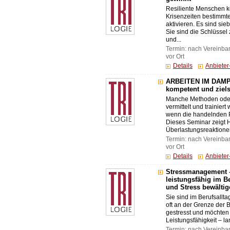
Resiliente Menschen k
Krisenzeiten bestimmt
aktivieren. Es sind sie
Sie sind die Schlüssel
und...
Termin: nach Vereinba
vor Ort
Details
Anbiete
ARBEITEN IM DAMP
kompetent und ziels
Manche Methoden oder 
vermittelt und trainier
wenn die handelnden P
Dieses Seminar zeigt 
Überlastungsreaktionen
Termin: nach Vereinba
vor Ort
Details
Anbiete
Stressmanagement 
leistungsfähig im B
und Stress bewältig
Sie sind im Berufsallta
oft an der Grenze der B
gestresst und möchten 
Leistungsfähigkeit – lang
Termin: nach Vereinba