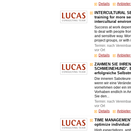
Details
Anbiete
INTERCULTURAL SEN
training for more sen
intercultural envir
Success at work depen
to deal with people from
and sensitive way. Work
project groups, or with i
Termin: nach Vereinba
vor Ort
Details
Anbiete
ZÄHMEN SIE IHREN
SCHWEINEHUND". Ein
erfolgreiche Selbst
Die inneren Saboteure
wenn wir eine Veränd
vornehmen oder ein i
Vorhaben endlich in An
Sie den...
Termin: nach Vereinba
vor Ort
Details
Anbiete
TIME MANAGEMENT. 
optimize individual
High expectations, ambi