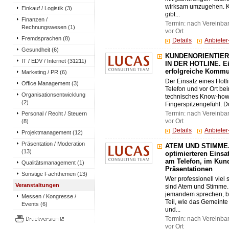
wirksam umzugehen. Kli
Einkauf / Logistik (3)
gibt...
Finanzen /
Termin: nach Vereinba
Rechnungswesen (1)
vor Ort
Fremdsprachen (8)
Details
Anbiete
Gesundheit (6)
KUNDENORIENTIER
IT / EDV / Internet (31211)
IN DER HOTLINE. Ein
erfolgreiche Kommu
Marketing / PR (6)
Der Einsatz eines Hotl
Office Management (3)
Telefon und vor Ort bei
Organisationsentwicklung
technisches Know-how
(2)
Fingerspitzengefühl. Do
Personal / Recht / Steuern
Termin: nach Vereinba
(8)
vor Ort
Details
Anbiete
Projektmanagement (12)
Präsentation / Moderation
ATEM UND STIMME. E
(13)
optimierteren Einsa
am Telefon, im Kun
Qualitätsmanagement (1)
Präsentationen
Sonstige Fachthemen (13)
Wer professionell viel
Veranstaltungen
sind Atem und Stimme. 
jemandem sprechen, b
Messen / Kongresse /
Teil, wie das Gemein
Events (6)
und...
Termin: nach Vereinba
vor Ort