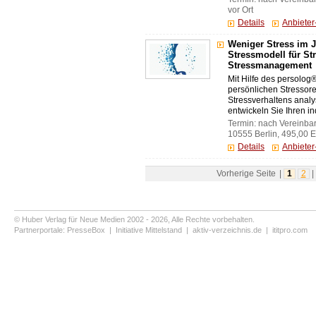
vor Ort
Details
Anbiete
Weniger Stress im J
Stressmodell für St
Stressmanagement
Mit Hilfe des persolog
persönlichen Stressoren
Stressverhaltens analys
entwickeln Sie Ihren in
Termin: nach Vereinba
10555 Berlin, 495,00 
Details
Anbiete
Vorherige Seite
|
1
2
|
© Huber Verlag für Neue Medien 2002 - 2026, Alle Rechte vorbehalten.
Partnerportale:
PresseBox
|
Initiative Mittelstand
|
aktiv-verzeichnis.de
|
ititpro.com