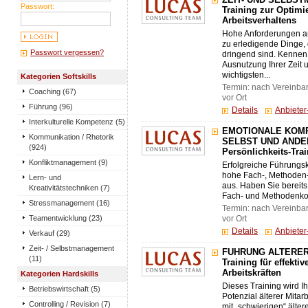
ZEIT- UND SELBST
Passwort:
Training zur Optimi
Arbeitsverhaltens
Hohe Anforderungen an 
zu erledigende Dinge, d
Passwort vergessen?
dringend sind. Kennen
Ausnutzung Ihrer Zeit u
wichtigsten...
Kategorien Softskills
Termin: nach Vereinba
Coaching (67)
vor Ort
Führung (96)
Details
Anbiete
Interkulturelle Kompetenz (5)
EMOTIONALE KOMP
Kommunikation / Rhetorik
SELBST UND ANDE
(924)
Persönlichkeits-Tra
Konfliktmanagement (9)
Erfolgreiche Führungsk
hohe Fach-, Methoden-
Lern- und
aus. Haben Sie bereits 
Kreativitätstechniken (7)
Fach- und Methodenko
Stressmanagement (16)
Termin: nach Vereinba
Teamentwicklung (23)
vor Ort
Details
Anbiete
Verkauf (29)
Zeit- / Selbstmanagement
FÜHRUNG ÄLTERER 
(11)
Training für effekti
Arbeitskräften
Kategorien Hardskills
Dieses Training wird I
Betriebswirtschaft (5)
Potenzial älterer Mita
Controlling / Revision (7)
mit „schwierigen“ älter