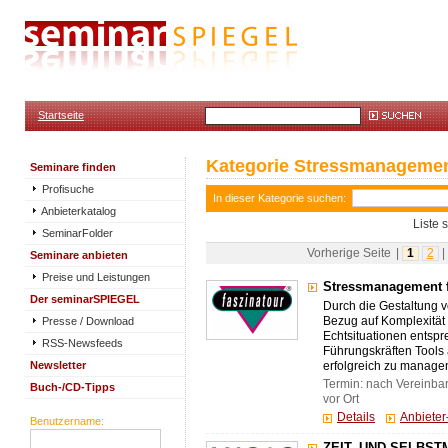
Startseite
Kategorie Stressmanageme
Seminare finden
Profisuche
In dieser Kategorie suchen:
Anbieterkatalog
Liste 
SeminarFolder
Vorherige Seite
|
1
2
|
Seminare anbieten
Preise und Leistungen
Stressmanagement f
Der seminarSPIEGEL
Durch die Gestaltung v
Presse / Download
Bezug auf Komplexit
Echtsituationen entspr
RSS-Newsfeeds
Führungskräften Tools
Newsletter
erfolgreich zu manage
Termin: nach Vereinba
Buch-/CD-Tipps
vor Ort
Details
Anbiete
Benutzername: