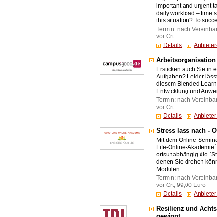
important and urgent t
daily workload – time
this situation? To succes
Termin: nach Vereinba
vor Ort
Details
Anbiete
Arbeitsorganisatio
Ersticken auch Sie in e
Aufgaben? Leider lässt 
diesem Blended Learni
Entwicklung und Anwend
Termin: nach Vereinba
vor Ort
Details
Anbiete
Stress lass nach - 
Mit dem Online-Seminar
Life-Online-Akademie´ 
ortsunabhängig die `St
denen Sie drehen könne
Modulen...
Termin: nach Vereinba
vor Ort, 99,00 Euro
Details
Anbiete
Resilienz und Achts
gewinnt