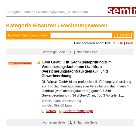
Kategorie Finanzen / Rechnungswesen (Druckversion)
Kategorie Finanzen / Rechnungswesen
In dieser Kategorie suchen:
Liste sortieren nach:
Datum
|
Ort
|
Preis
Vorherige Seite
|
1
|
Nächste Seite
§34d GewO: IHK Sachkundeprüfung zum
Versicherungsfachmann /-fachfrau
(Versicherungsfachfrau) gemäß § 34 d
Gewerbeordnung
Die Wiprax GmbH bietet professionelle Prüfungsvorbereitung
zur IHK Sachkundeprüfung zum Versicherungsfachmann / -
fachfrau (Versicherungsfachfrau) gemäß § 34d
Gewerbeordnung (§ 34 d GewO) an. Top 3 Vorteile: 1....
Termin: nach Vereinbarung
vor Ort, 399,00 Euro
Details
Anbieter-Homepage
Vorherige Seite
|
1
|
Nächste Seite