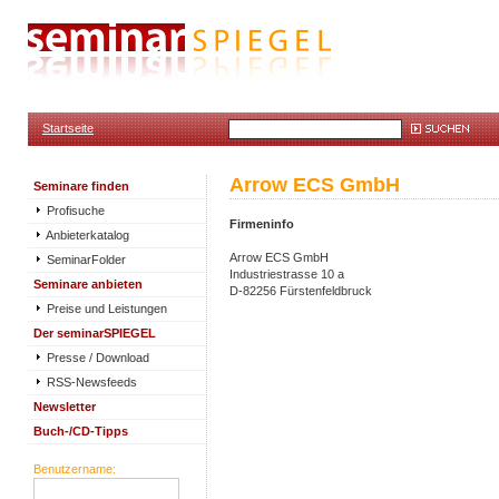
Startseite
Arrow ECS GmbH
Seminare finden
Profisuche
Firmeninfo
Anbieterkatalog
Arrow ECS GmbH
SeminarFolder
Industriestrasse 10 a
Seminare anbieten
D-82256 Fürstenfeldbruck
Preise und Leistungen
Der seminarSPIEGEL
Presse / Download
RSS-Newsfeeds
Newsletter
Buch-/CD-Tipps
Benutzername: