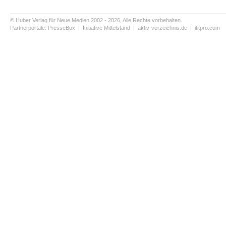
© Huber Verlag für Neue Medien 2002 - 2026, Alle Rechte vorbehalten.
Partnerportale:
PresseBox
|
Initiative Mittelstand
|
aktiv-verzeichnis.de
|
ititpro.com