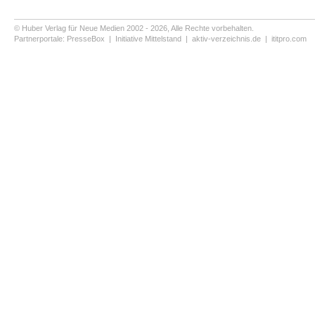
© Huber Verlag für Neue Medien 2002 - 2026, Alle Rechte vorbehalten.
Partnerportale:
PresseBox
|
Initiative Mittelstand
|
aktiv-verzeichnis.de
|
ititpro.com