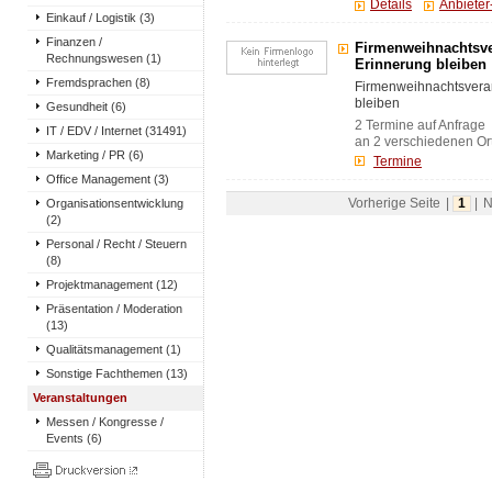
Details
Anbiete
Einkauf / Logistik (3)
Finanzen /
Firmenweihnachtsve
Rechnungswesen (1)
Erinnerung bleiben
Fremdsprachen (8)
Firmenweihnachtsveran
bleiben
Gesundheit (6)
2 Termine auf Anfrage
IT / EDV / Internet (31491)
an 2 verschiedenen Ort
Marketing / PR (6)
Termine
Office Management (3)
Organisationsentwicklung
Vorherige Seite
|
1
|
N
(2)
Personal / Recht / Steuern
(8)
Projektmanagement (12)
Präsentation / Moderation
(13)
Qualitätsmanagement (1)
Sonstige Fachthemen (13)
Veranstaltungen
Messen / Kongresse /
Events (6)