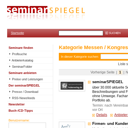
Startseite
Kategorie Messen / Kongres
Seminare finden
Profisuche
In dieser Kategorie suchen:
Anbieterkatalog
Liste 
SeminarFolder
Vorherige Seite
|
1
|
N
Seminare anbieten
Preise und Leistungen
seminarSPIEGEL
Der seminarSPIEGEL
über 30.000 aktuelle S
Presse / Download
Beschreibungen und Fi
ohne Umwege. Fachart
RSS-Newsfeeds
Portfolio ab.
Newsletter
Termin: nach Vereinba
vor Ort
Buch-/CD-Tipps
Details
Anbiete
Benutzername:
Firmen- und Kunden