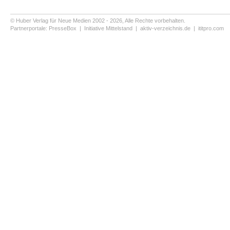
© Huber Verlag für Neue Medien 2002 - 2026, Alle Rechte vorbehalten.
Partnerportale:
PresseBox
|
Initiative Mittelstand
|
aktiv-verzeichnis.de
|
ititpro.com