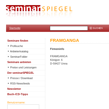
Startseite
FRAMGANGA
Seminare finden
Profisuche
Firmeninfo
Anbieterkatalog
FRAMGANGA
SeminarFolder
Königstr. 6
Seminare anbieten
D-59427 Unna
Preise und Leistungen
Der seminarSPIEGEL
Presse / Download
RSS-Newsfeeds
Newsletter
Buch-/CD-Tipps
Benutzername: