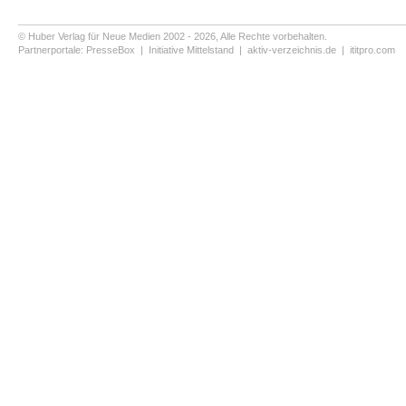
© Huber Verlag für Neue Medien 2002 - 2026, Alle Rechte vorbehalten.
Partnerportale:
PresseBox
|
Initiative Mittelstand
|
aktiv-verzeichnis.de
|
ititpro.com