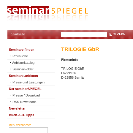
Startseite
TRILOGIE GbR
Seminare finden
Profisuche
Firmeninfo
Anbieterkatalog
TRILOGIE GbR
SeminarFolder
Lokfeld 36
Seminare anbieten
D-23858 Barnitz
Preise und Leistungen
Der seminarSPIEGEL
Presse / Download
RSS-Newsfeeds
Newsletter
Buch-/CD-Tipps
Benutzername: