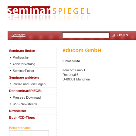
Startseite
educom GmbH
Seminare finden
Profisuche
Firmeninfo
Anbieterkatalog
educom GmbH
SeminarFolder
Rosental 6
Seminare anbieten
D-80331 München
Preise und Leistungen
Der seminarSPIEGEL
Presse / Download
RSS-Newsfeeds
Newsletter
Buch-/CD-Tipps
Benutzername: