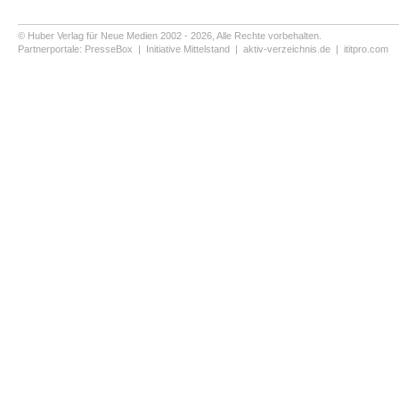
© Huber Verlag für Neue Medien 2002 - 2026, Alle Rechte vorbehalten.
Partnerportale:
PresseBox
|
Initiative Mittelstand
|
aktiv-verzeichnis.de
|
ititpro.com