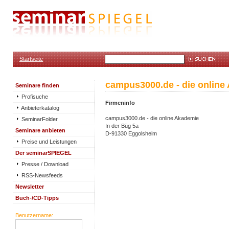
Startseite
campus3000.de - die online
Seminare finden
Profisuche
Firmeninfo
Anbieterkatalog
campus3000.de - die online Akademie
SeminarFolder
In der Büg 5a
Seminare anbieten
D-91330 Eggolsheim
Preise und Leistungen
Der seminarSPIEGEL
Presse / Download
RSS-Newsfeeds
Newsletter
Buch-/CD-Tipps
Benutzername: