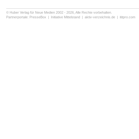
© Huber Verlag für Neue Medien 2002 - 2026, Alle Rechte vorbehalten.
Partnerportale:
PresseBox
|
Initiative Mittelstand
|
aktiv-verzeichnis.de
|
ititpro.com