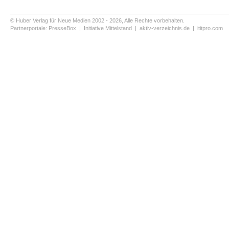
© Huber Verlag für Neue Medien 2002 - 2026, Alle Rechte vorbehalten.
Partnerportale:
PresseBox
|
Initiative Mittelstand
|
aktiv-verzeichnis.de
|
ititpro.com