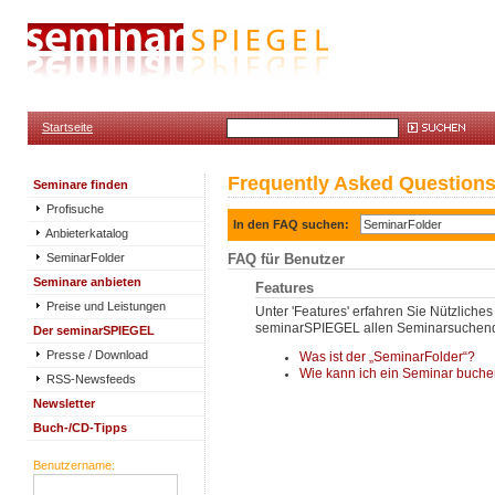
Startseite
Frequently Asked Question
Seminare finden
Profisuche
In den FAQ suchen:
Anbieterkatalog
SeminarFolder
FAQ für Benutzer
Seminare anbieten
Features
Preise und Leistungen
Unter 'Features' erfahren Sie Nützliches
seminarSPIEGEL allen Seminarsuchende
Der seminarSPIEGEL
Presse / Download
Was ist der „SeminarFolder“?
Wie kann ich ein Seminar buch
RSS-Newsfeeds
Newsletter
Buch-/CD-Tipps
Benutzername: