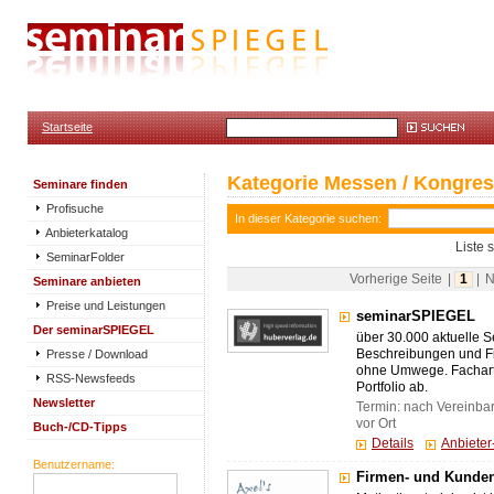
Startseite
Kategorie Messen / Kongres
Seminare finden
Profisuche
In dieser Kategorie suchen:
Anbieterkatalog
Liste 
SeminarFolder
Vorherige Seite
|
1
|
N
Seminare anbieten
Preise und Leistungen
seminarSPIEGEL
Der seminarSPIEGEL
über 30.000 aktuelle S
Presse / Download
Beschreibungen und Fi
ohne Umwege. Fachart
RSS-Newsfeeds
Portfolio ab.
Newsletter
Termin: nach Vereinba
vor Ort
Buch-/CD-Tipps
Details
Anbiete
Benutzername:
Firmen- und Kunden