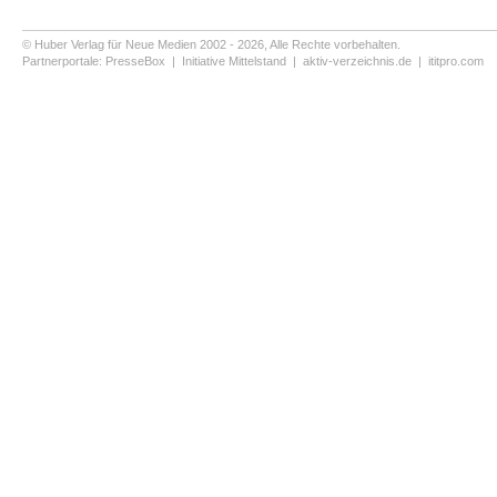
© Huber Verlag für Neue Medien 2002 - 2026, Alle Rechte vorbehalten.
Partnerportale:
PresseBox
|
Initiative Mittelstand
|
aktiv-verzeichnis.de
|
ititpro.com