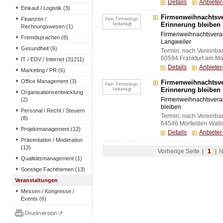
Details
Anbiete
Einkauf / Logistik (3)
Firmenweihnachtsve
Finanzen /
Erinnerung bleiben
Rechnungswesen (1)
Firmenweihnachtsveran
Fremdsprachen (8)
Langweiler
Gesundheit (6)
Termin: nach Vereinba
60594 Frankfurt am Ma
IT / EDV / Internet (31211)
Details
Anbiete
Marketing / PR (6)
Office Management (3)
Firmenweihnachtsve
Erinnerung bleiben
Organisationsentwicklung
(2)
Firmenweihnachtsveran
bleiben
Personal / Recht / Steuern
Termin: nach Vereinba
(8)
64546 Mörfelden-Walld
Projektmanagement (12)
Details
Anbiete
Präsentation / Moderation
(13)
Vorherige Seite
|
1
|
N
Qualitätsmanagement (1)
Sonstige Fachthemen (13)
Veranstaltungen
Messen / Kongresse /
Events (6)