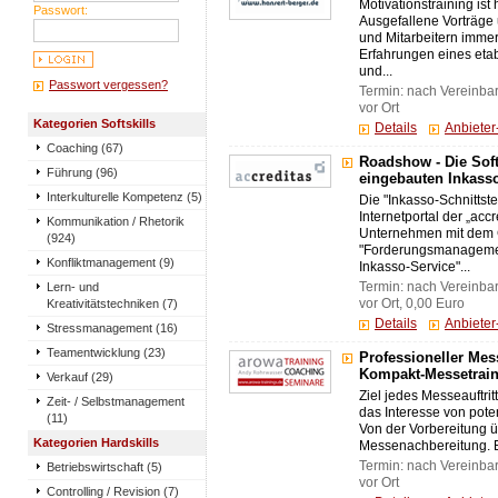
Motivationstraining ist
Passwort:
Ausgefallene Vorträg
und Mitarbeitern immer
Erfahrungen eines eta
und...
Passwort vergessen?
Termin: nach Vereinba
vor Ort
Kategorien Softskills
Details
Anbiete
Coaching (67)
Roadshow - Die Sof
Führung (96)
eingebauten Inkass
Interkulturelle Kompetenz (5)
Die "Inkasso-Schnittstel
Internetportal der „ac
Kommunikation / Rhetorik
Unternehmen mit dem 
(924)
"Forderungsmanagement
Konfliktmanagement (9)
Inkasso-Service"...
Lern- und
Termin: nach Vereinba
Kreativitätstechniken (7)
vor Ort, 0,00 Euro
Details
Anbiete
Stressmanagement (16)
Teamentwicklung (23)
Professioneller Mess
Kompakt-Messetrai
Verkauf (29)
Ziel jedes Messeauftrit
Zeit- / Selbstmanagement
das Interesse von pot
(11)
Von der Vorbereitung ü
Kategorien Hardskills
Messenachbereitung. E
Termin: nach Vereinba
Betriebswirtschaft (5)
vor Ort
Controlling / Revision (7)