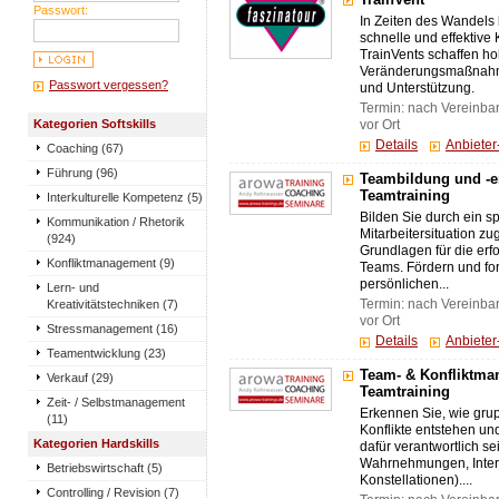
TrainVent
Passwort:
In Zeiten des Wandel
schnelle und effektiv
TrainVents schaffen ho
Veränderungsmaßnahm
Passwort vergessen?
und Unterstützung.
Termin: nach Vereinba
Kategorien Softskills
vor Ort
Details
Anbiete
Coaching (67)
Führung (96)
Teambildung und -e
Teamtraining
Interkulturelle Kompetenz (5)
Bilden Sie durch ein sp
Kommunikation / Rhetorik
Mitarbeitersituation zu
(924)
Grundlagen für die erf
Konfliktmanagement (9)
Teams. Fördern und for
persönlichen...
Lern- und
Kreativitätstechniken (7)
Termin: nach Vereinba
vor Ort
Stressmanagement (16)
Details
Anbiete
Teamentwicklung (23)
Team- & Konfliktma
Verkauf (29)
Teamtraining
Zeit- / Selbstmanagement
Erkennen Sie, wie gr
(11)
Konflikte entstehen u
Kategorien Hardskills
dafür verantwortlich se
Wahrnehmungen, Intere
Betriebswirtschaft (5)
Konstellationen)....
Controlling / Revision (7)