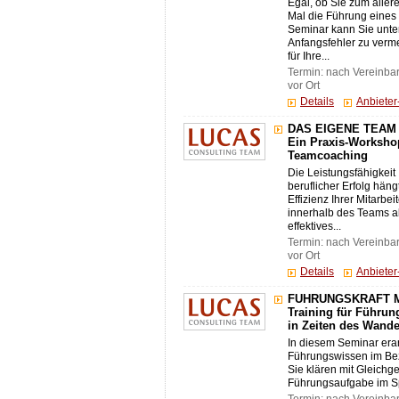
Egal, ob Sie zum aller
Mal die Führung eines 
Seminar kann Sie unte
Anfangsfehler zu verm
für Ihre...
Termin: nach Vereinba
vor Ort
Details
Anbiete
DAS EIGENE TEAM
Ein Praxis-Workshop
Teamcoaching
Die Leistungsfähigkeit 
beruflicher Erfolg hän
Effizienz Ihrer Mitarbe
innerhalb des Teams a
effektives...
Termin: nach Vereinba
vor Ort
Details
Anbiete
FÜHRUNGSKRAFT ME
Training für Führun
in Zeiten des Wande
In diesem Seminar era
Führungswissen im Bezu
Sie klären mit Gleichge
Führungsaufgabe im S