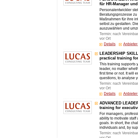
für HR-Manager und
Personalentwickler ste
Beratungsprozesse zu 
Maßnahmen für ihre in
selbst zu gestalten. D
auszuwählen und umzus
Termin: nach Vereinba
vor Ort
Details
Anbiete
LEADERSHIP SKILL
practical training f
This training supports 
leader, no matter whethe
first time or not. It will
questions, to analyse y
Termin: nach Vereinba
vor Ort
Details
Anbiete
ADVANCED LEADERSH
training for executi
For managers, profess
ability to motivate staf
goals. In short, the cha
individuals and, by sup
Termin: nach Vereinba
vor Ort