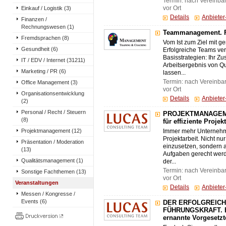
Termin: nach Vereinba
Einkauf / Logistik (3)
vor Ort
Details
Anbiete
Finanzen /
Rechnungswesen (1)
Teammanagement. Fü
Fremdsprachen (8)
Vom Ist zum Ziel mit
Gesundheit (6)
Erfolgreiche Teams v
Basisstrategien: Ihr Zu
IT / EDV / Internet (31211)
Arbeitsergebnis von Qua
Marketing / PR (6)
lassen...
Termin: nach Vereinba
Office Management (3)
vor Ort
Organisationsentwicklung
Details
Anbiete
(2)
Personal / Recht / Steuern
PROJEKTMANAGEMEN
(8)
für effiziente Proje
Projektmanagement (12)
Immer mehr Unternehme
Projektarbeit. Nicht n
Präsentation / Moderation
einzusetzen, sondern
(13)
Aufgaben gerecht werd
Qualitätsmanagement (1)
der...
Termin: nach Vereinba
Sonstige Fachthemen (13)
vor Ort
Veranstaltungen
Details
Anbiete
Messen / Kongresse /
Events (6)
DER ERFOLGREICH
FÜHRUNGSKRAFT. Ein
ernannte Vorgesetzt