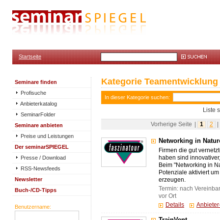
Startseite
Kategorie Teamentwicklung
Seminare finden
Profisuche
In dieser Kategorie suchen:
Anbieterkatalog
Liste 
SeminarFolder
Vorherige Seite
|
1
2
|
Seminare anbieten
Preise und Leistungen
Networking in Natur
Der seminarSPIEGEL
Firmen die gut vernetz
Presse / Download
haben sind innovativer,
Beim "Networking in N
RSS-Newsfeeds
Potenziale aktiviert u
Newsletter
erzeugen.
Termin: nach Vereinba
Buch-/CD-Tipps
vor Ort
Details
Anbiete
Benutzername: