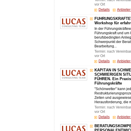
Termin: nach Vereinba
vor Ort
Details
Anbiete
FÜHRUNGSKRÄFTEWE
Workshop für erfah
In der Führungskräftew
Führungskraft und um 
berufsbedingten Anlie
Schwerpunkt der Berat
Bearbeitung...
Termin: nach Vereinba
vor Ort
Details
Anbiete
KAPITÄN IN SCHWE
SCHWIERIGEN SIT
FÜHREN. Ein Praxis
Führungskräfte
"Schönwetter" kann jed
Restrukturierungsproz
Zeiten und ausgewiesen
Herausforderung, die ma
Termin: nach Vereinba
vor Ort
Details
Anbiete
BERATUNGSKOMPE
PERSONALENTWICKLE