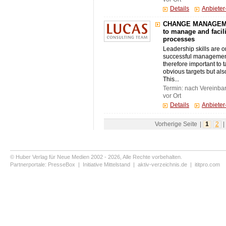
Details
Anbiete
CHANGE MANAGEMEN
to manage and facil
processes
Leadership skills are on
successful management 
therefore important to 
obvious targets but al
This...
Termin: nach Vereinba
vor Ort
Details
Anbiete
Vorherige Seite
|
1
2
|
© Huber Verlag für Neue Medien 2002 - 2026, Alle Rechte vorbehalten.
Partnerportale:
PresseBox
|
Initiative Mittelstand
|
aktiv-verzeichnis.de
|
ititpro.com