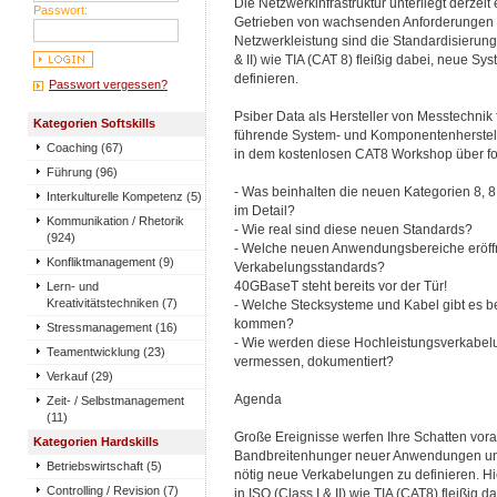
Die Netzwerkinfrastruktur unterliegt derze
Passwort:
Getrieben von wachsenden Anforderungen a
Netzwerkleistung sind die Standardisierung
& II) wie TIA (CAT 8) fleißig dabei, neue Sy
definieren.
Passwort vergessen?
Psiber Data als Hersteller von Messtechnik
Kategorien Softskills
führende System- und Komponentenherstell
Coaching (67)
in dem kostenlosen CAT8 Workshop über fo
Führung (96)
- Was beinhalten die neuen Kategorien 8, 8.1
Interkulturelle Kompetenz (5)
im Detail?
Kommunikation / Rhetorik
- Wie real sind diese neuen Standards?
(924)
- Welche neuen Anwendungsbereiche eröff
Konfliktmanagement (9)
Verkabelungsstandards?
Lern- und
40GBaseT steht bereits vor der Tür!
Kreativitätstechniken (7)
- Welche Stecksysteme und Kabel gibt es b
kommen?
Stressmanagement (16)
- Wie werden diese Hochleistungsverkabel
Teamentwicklung (23)
vermessen, dokumentiert?
Verkauf (29)
Agenda
Zeit- / Selbstmanagement
(11)
Große Ereignisse werfen Ihre Schatten vor
Kategorien Hardskills
Bandbreitenhunger neuer Anwendungen un
Betriebswirtschaft (5)
nötig neue Verkabelungen zu definieren. H
Controlling / Revision (7)
in ISO (Class I & II) wie TIA (CAT8) fleißig 