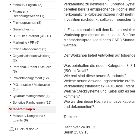
Verkabelung zu definieren. Führende Syst
Einkauf / Logistik (3)
bereiten bereits entsprechende Hochleistu
Finanzen /
herkömmliche Kabelzertifizierer nicht mehr
Rechnungswesen (1)
Investition nachdenkt, sollte zur neuesten T
Fremdsprachen (8)
Gesundheit (6)
In Zusammenarbeit mit dem Kabelhersteller
Workshop gemeinsam durch, damit Sie übe
IT / EDV / Internet (31211)
Messtechnikprodukte für den CAT 8 Standar
Marketing / PR (6)
werden.
Office Management (3)
Der Workshop liefert Antworten auf folgend
Organisationsentwicklung
(2)
Was beinhalten die neuen Kategorien 8, 8.1. 
Personal / Recht / Steuern
(ISO im Detail?
(8)
Wie real sind diese neuen Standards?
Projektmanagement (12)
Welche neuen Anwendungsbereiche eröffn
Präsentation / Moderation
Verkabelungsstandards? - 40GBaseT steht be
(13)
Welche Stecksysteme und Kabel gibt es ber
Qualitätsmanagement (1)
kommen?
Wie werden diese Hochleistungsverkabelu
Sonstige Fachthemen (13)
und dokumentiert?
Veranstaltungen
Messen / Kongresse /
Termine
Events (6)
Hannover 24.09.13
Berlin 25.09.13