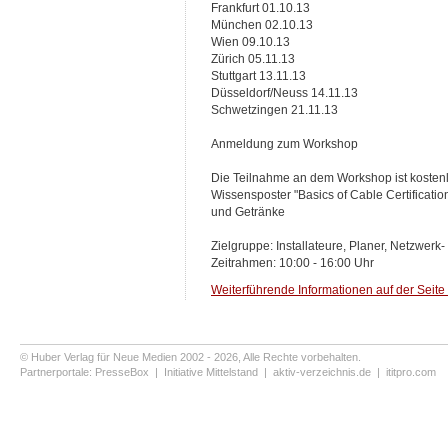
Frankfurt 01.10.13
München 02.10.13
Wien 09.10.13
Zürich 05.11.13
Stuttgart 13.11.13
Düsseldorf/Neuss 14.11.13
Schwetzingen 21.11.13
Anmeldung zum Workshop
Die Teilnahme an dem Workshop ist kostenlo
Wissensposter "Basics of Cable Certificati
und Getränke
Zielgruppe: Installateure, Planer, Netzwer
Zeitrahmen: 10:00 - 16:00 Uhr
Weiterführende Informationen auf der Seite
© Huber Verlag für Neue Medien 2002 - 2026, Alle Rechte vorbehalten.
Partnerportale:
PresseBox
|
Initiative Mittelstand
|
aktiv-verzeichnis.de
|
ititpro.com