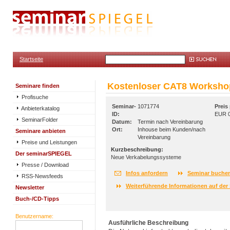
Startseite
Kostenloser CAT8 Worksho
Seminare finden
Profisuche
Seminar-
1071774
Preis
Anbieterkatalog
ID:
EUR 0
SeminarFolder
Datum:
Termin nach Vereinbarung
Ort:
Inhouse beim Kunden/nach
Seminare anbieten
Vereinbarung
Preise und Leistungen
Kurzbeschreibung:
Der seminarSPIEGEL
Neue Verkabelungssysteme
Presse / Download
Infos anfordern
Seminar buche
RSS-Newsfeeds
Weiterführende Informationen auf der 
Newsletter
Buch-/CD-Tipps
Benutzername:
Ausführliche Beschreibung