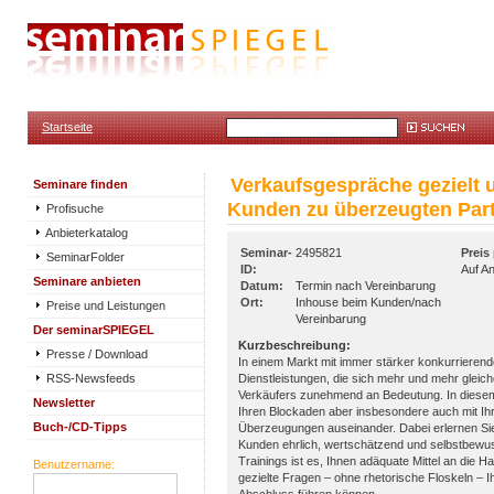
Startseite
Verkaufsgespräche gezielt u
Seminare finden
Kunden zu überzeugten Par
Profisuche
Anbieterkatalog
Seminar-
2495821
Preis
SeminarFolder
ID:
Auf A
Seminare anbieten
Datum:
Termin nach Vereinbarung
Ort:
Inhouse beim Kunden/nach
Preise und Leistungen
Vereinbarung
Der seminarSPIEGEL
Kurzbeschreibung:
Presse / Download
In einem Markt mit immer stärker konkurrieren
RSS-Newsfeeds
Dienstleistungen, die sich mehr und mehr gleich
Verkäufers zunehmend an Bedeutung. In diesem
Newsletter
Ihren Blockaden aber insbesondere auch mit Ihr
Buch-/CD-Tipps
Überzeugungen auseinander. Dabei erlernen Sie, 
Kunden ehrlich, wertschätzend und selbstbewus
Trainings ist es, Ihnen adäquate Mittel an die 
Benutzername:
gezielte Fragen – ohne rhetorische Floskeln – 