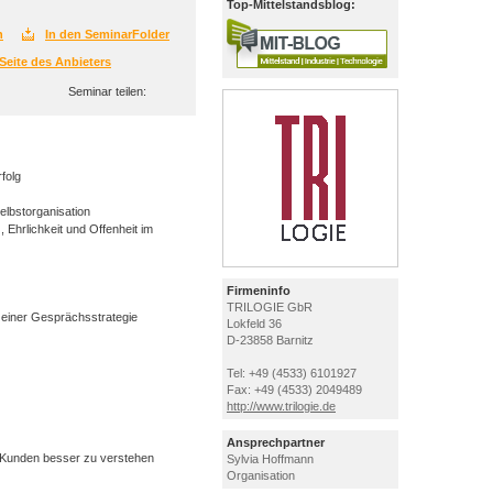
Top-Mittelstandsblog:
n
In den SeminarFolder
Seite des Anbieters
Seminar teilen:
folg
elbstorganisation
Ehrlichkeit und Offenheit im
Firmeninfo
TRILOGIE GbR
 einer Gesprächsstrategie
Lokfeld 36
D-23858 Barnitz
Tel: +49 (4533) 6101927
Fax: +49 (4533) 2049489
http://www.trilogie.de
Ansprechpartner
Kunden besser zu verstehen
Sylvia Hoffmann
Organisation