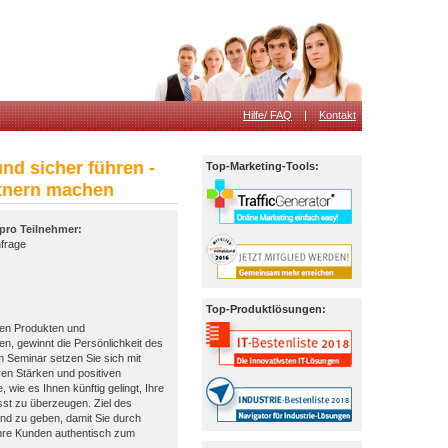
Hilfe/ FAQ
|
Kontakt
nd sicher führen -
Top-Marketing-Tools:
tnern machen
 pro Teilnehmer:
nfrage
Top-Produktlösungen:
den Produkten und
en, gewinnt die Persönlichkeit des
 Seminar setzen Sie sich mit
en Stärken und positiven
wie es Ihnen künftig gelingt, Ihre
st zu überzeugen. Ziel des
Hand zu geben, damit Sie durch
Ihre Kunden authentisch zum