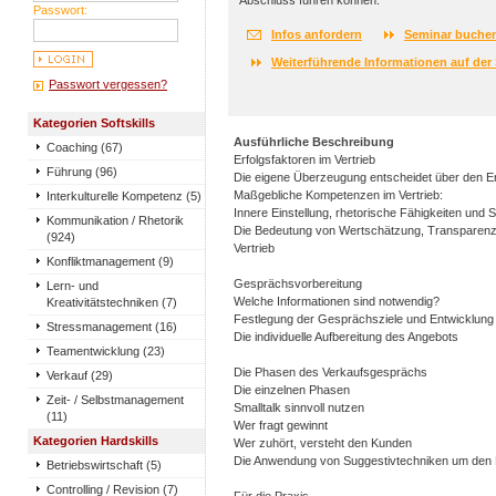
Abschluss führen können.
Passwort:
Infos anfordern
Seminar buche
Weiterführende Informationen auf der 
Passwort vergessen?
Kategorien Softskills
Ausführliche Beschreibung
Coaching (67)
Erfolgsfaktoren im Vertrieb
Führung (96)
Die eigene Überzeugung entscheidet über den Er
Maßgebliche Kompetenzen im Vertrieb:
Interkulturelle Kompetenz (5)
Innere Einstellung, rhetorische Fähigkeiten und S
Kommunikation / Rhetorik
Die Bedeutung von Wertschätzung, Transparenz, 
(924)
Vertrieb
Konfliktmanagement (9)
Gesprächsvorbereitung
Lern- und
Welche Informationen sind notwendig?
Kreativitätstechniken (7)
Festlegung der Gesprächsziele und Entwicklung
Stressmanagement (16)
Die individuelle Aufbereitung des Angebots
Teamentwicklung (23)
Die Phasen des Verkaufsgesprächs
Verkauf (29)
Die einzelnen Phasen
Zeit- / Selbstmanagement
Smalltalk sinnvoll nutzen
(11)
Wer fragt gewinnt
Kategorien Hardskills
Wer zuhört, versteht den Kunden
Die Anwendung von Suggestivtechniken um den 
Betriebswirtschaft (5)
Controlling / Revision (7)