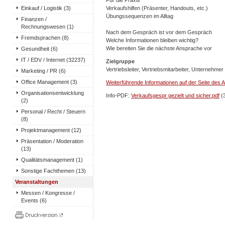
Für die Praxis
Einkauf / Logistik (3)
Verkaufshilfen (Präsenter, Handouts, etc.)
Übungssequenzen im Alltag
Finanzen /
Rechnungswesen (1)
Nach dem Gespräch ist vor dem Gespräch
Fremdsprachen (8)
Welche Informationen bleiben wichtig?
Wie bereiten Sie die nächste Ansprache vor
Gesundheit (6)
IT / EDV / Internet (32237)
Zielgruppe
Vertriebsleiter, Vertriebsmitarbeiter, Unternehmer
Marketing / PR (6)
Office Management (3)
Weiterführende Informationen auf der Seite des A
Organisationsentwicklung
Info-PDF:
Verkaufsgespr gezielt und sicher.pdf
(3
(2)
Personal / Recht / Steuern
(8)
Projektmanagement (12)
Präsentation / Moderation
(13)
Qualitätsmanagement (1)
Sonstige Fachthemen (13)
Veranstaltungen
Messen / Kongresse /
Events (6)