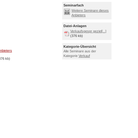
Seminarfach
Weitere Seminare dieses
Anbieters
Datei-Anlagen
Verkaufsgespr geziel[...]
(376 kb)
Kategorie-Übersicht
nbieters
Alle Seminare aus der
Kategorie
Verkauf
76 kb)