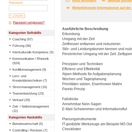
Infos anfordern
Seminar buche
Passwort:
Weiterführende Informationen auf der 
Passwort vergessen?
Ausführliche Beschreibung
Kategorien Softskills
Erkundung
Umgang mit der Zeit
Coaching (67)
Zeitfresser enttarnen und reduzieren
Führung (96)
Stör- und Leistungskurven kennen und nut
Interkulturelle Kompetenz (5)
Persönlicher Umgang mit der Zeit: Zeittypen
Kommunikation / Rhetorik
(924)
Prinzipien und Techniken
Effizienz und Effektivität
Konfliktmanagement (9)
Alpen-Methode für Aufgabenplanung
Lern- und
Wochen und Tagesplanung
Kreativitätstechniken (7)
Prioritäten setzen, Eisenhower-Matrix
Stressmanagement (16)
Pareto-Prinzip
Teamentwicklung (23)
Fallstricke
Verkauf (29)
Annehmbar Nein-Sagen
Zeit- / Selbstmanagement
E-Mail-Schwemmen und Informationsflut
(11)
Kategorien Hardskills
Planungsinstrumente
Betriebswirtschaft (5)
IT-gestützte Werkzeuge am Beispiel MS Out
Checklisten
Controlling / Revision (7)