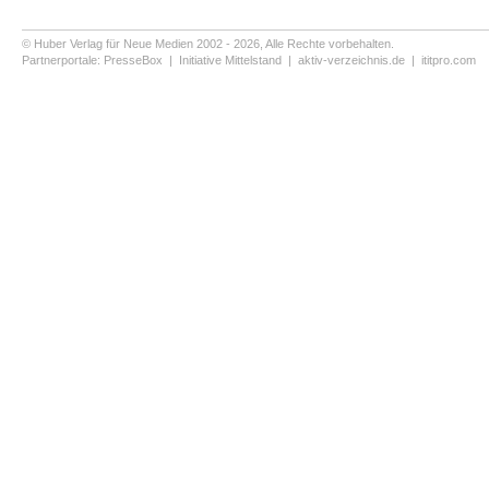
© Huber Verlag für Neue Medien 2002 - 2026, Alle Rechte vorbehalten.
Partnerportale:
PresseBox
|
Initiative Mittelstand
|
aktiv-verzeichnis.de
|
ititpro.com