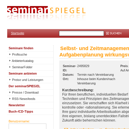
Startseite
Selbst- und Zeitmanagement
Seminare finden
Aufgabenplanung wirkungsvo
Profisuche
Anbieterkatalog
Seminar-
2495829
Preis
SeminarFolder
ID:
Auf A
Seminare anbieten
Datum:
Termin nach Vereinbarung
Ort:
Inhouse beim Kunden/nach
Preise und Leistungen
Vereinbarung
Der seminarSPIEGEL
Kurzbeschreibung:
Presse / Download
Für Ihren beruflichen, individuellen Bedarf
RSS-Newsfeeds
Techniken und Prinzipien des Zeitmanagem
einzusetzen. Sie verschaffen sich Klarheit 
Newsletter
kontrolle oder -rationalisierung. Sie erlern
Buch-/CD-Tipps
Ihre ganz individuelle Arbeitssituation ab
ihre eigenen, bislang unentdeckten Fallstr
Zukunft aktiv beherrschen können.
Benutzername: