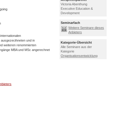
Victoria Abenthung
Executive Education &
going
Development
Seminarfach
n
Weitere Seminare dieses
Anbieters
internationalen
 ausgezecihneten und in
Kategorie-Übersicht
nd weiteren renommierten
Alle Seminare aus der
iengänge MBA und MSc angerechnet
Kategorie
Organisationsentwicklung
nbieters