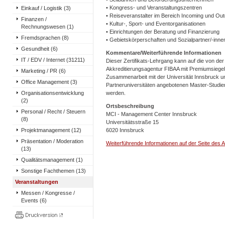
• Kongress- und Veranstaltungszentren
Einkauf / Logistik (3)
• Reiseveranstalter im Bereich Incoming und Out
Finanzen /
• Kultur-, Sport- und Eventorganisationen
Rechnungswesen (1)
• Einrichtungen der Beratung und Finanzierung
Fremdsprachen (8)
• Gebietskörperschaften und Sozialpartner/-inne
Gesundheit (6)
Kommentare/Weiterführende Informationen
IT / EDV / Internet (31211)
Dieser Zertifikats-Lehrgang kann auf die von der 
Akkreditierungsagentur FIBAA mit Premiumsiegel
Marketing / PR (6)
Zusammenarbeit mit der Universität Innsbruck u
Office Management (3)
Partneruniversitäten angebotenen Master-Stud
Organisationsentwicklung
werden.
(2)
Ortsbeschreibung
Personal / Recht / Steuern
MCI - Management Center Innsbruck
(8)
Universitätsstraße 15
Projektmanagement (12)
6020 Innsbruck
Präsentation / Moderation
Weiterführende Informationen auf der Seite des A
(13)
Qualitätsmanagement (1)
Sonstige Fachthemen (13)
Veranstaltungen
Messen / Kongresse /
Events (6)