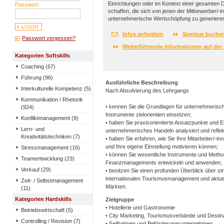
Einrichtungen oder im Kontext einer gesamten D
Passwort:
schaffen, die sich von jenen der Mitbewerber/-
unternehmerische Wertschöpfung zu generiere
Infos anfordern
Seminar buche
Passwort vergessen?
Weiterführende Informationen auf der 
Kategorien Softskills
Coaching (67)
Führung (96)
Ausführliche Beschreibung
Interkulturelle Kompetenz (5)
Nach Absolvierung des Lehrgangs
Kommunikation / Rhetorik
• kennen Sie die Grundlagen für unternehmerisc
(924)
Instrumente zielorientiert einsetzen;
Konfliktmanagement (9)
• haben Sie praxisorientierte Ansatzpunkte und E
Lern- und
unternehmerisches Handeln analysiert und reflekt
Kreativitätstechniken (7)
• haben Sie erfahren, wie Sie Ihre Mitarbeiter/-i
und Ihre eigene Einstellung motivieren können;
Stressmanagement (16)
• können Sie wesentliche Instrumente und Metho
Teamentwicklung (23)
Finanzmanagements entwickeln und anwenden;
Verkauf (29)
• besitzen Sie einen profunden Überblick über s
internationalen Tourismusmanagement und aktuel
Zeit- / Selbstmanagement
Märkten.
(11)
Kategorien Hardskills
Zielgruppe
• Hotellerie und Gastronomie
Betriebswirtschaft (5)
• City Marketing, Tourismusverbände und Destin
Controlling / Revision (7)
• Seilbahnen und Beförderungsunternehmen