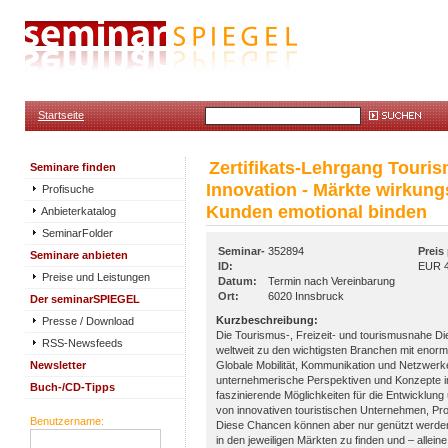
Startseite
Zertifikats-Lehrgang Touri
Seminare finden
Innovation - Märkte wirkungs
Profisuche
Kunden emotional binden
Anbieterkatalog
SeminarFolder
Seminar-
352894
Preis
Seminare anbieten
ID:
EUR 4
Preise und Leistungen
Datum:
Termin nach Vereinbarung
Ort:
6020 Innsbruck
Der seminarSPIEGEL
Kurzbeschreibung:
Presse / Download
Die Tourismus-, Freizeit- und tourismusnahe Die
RSS-Newsfeeds
weltweit zu den wichtigsten Branchen mit eno
Newsletter
Globale Mobilität, Kommunikation und Netzwerke
unternehmerische Perspektiven und Konzepte in 
Buch-/CD-Tipps
faszinierende Möglichkeiten für die Entwicklung
von innovativen touristischen Unternehmen, Pr
Benutzername:
Diese Chancen können aber nur genützt werden, 
in den jeweiligen Märkten zu finden und – allein