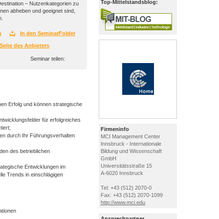
Top-Mittelstandsblog:
estination – Nutzenkategorien zu
innen abheben und geeignet sind,
n.
n
In den SeminarFolder
Seite des Anbieters
Seminar teilen:
hen Erfolg und können strategische
ntwicklungsfelder für erfolgreiches
iert;
Firmeninfo
nnen durch Ihr Führungsverhalten
MCI Management Center
Innsbruck - Internationale
den des betrieblichen
Bildung und Wissenschaft
GmbH
Universitätsstraße 15
trategische Entwicklungen im
A-6020 Innsbruck
le Trends in einschlägigen
Tel: +43 (512) 2070-0
Fax: +43 (512) 2070-1099
http://www.mci.edu
ationen
Ansprechpartner