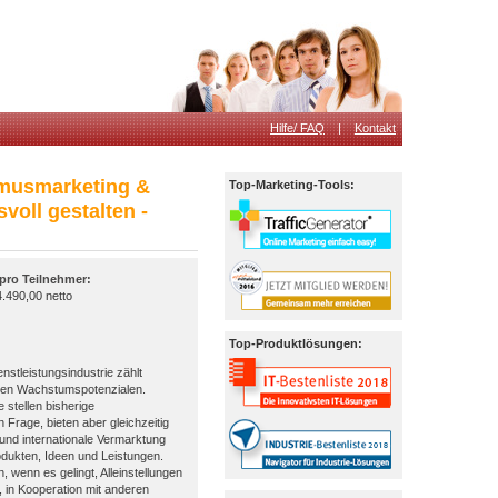
Hilfe/ FAQ
|
Kontakt
smusmarketing &
Top-Marketing-Tools:
voll gestalten -
 pro Teilnehmer:
.490,00 netto
Top-Produktlösungen:
nstleistungsindustrie zählt
rmen Wachstumspotenzialen.
 stellen bisherige
Frage, bieten aber gleichzeitig
 und internationale Vermarktung
odukten, Ideen und Leistungen.
wenn es gelingt, Alleinstellungen
e, in Kooperation mit anderen