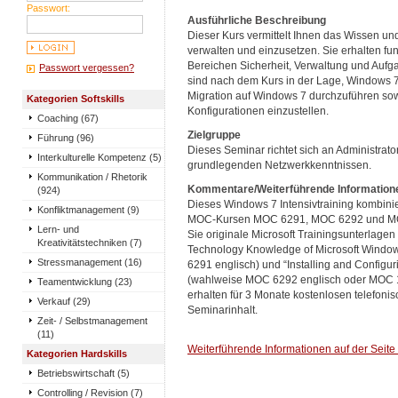
Passwort:
Ausführliche Beschreibung
Dieser Kurs vermittelt Ihnen das Wissen un
verwalten und einzusetzen. Sie erhalten fu
Bereichen Sicherheit, Verwaltung und Aufg
Passwort vergessen?
sind nach dem Kurs in der Lage, Windows 7 
Migration auf Windows 7 durchzuführen so
Kategorien Softskills
Konfigurationen einzustellen.
Coaching (67)
Zielgruppe
Führung (96)
Dieses Seminar richtet sich an Administrato
Interkulturelle Kompetenz (5)
grundlegenden Netzwerkkenntnissen.
Kommunikation / Rhetorik
Kommentare/Weiterführende Information
(924)
Dieses Windows 7 Intensivtraining kombinie
Konfliktmanagement (9)
MOC-Kursen MOC 6291, MOC 6292 und MOC
Lern- und
Sie originale Microsoft Trainingsunterlage
Kreativitätstechniken (7)
Technology Knowledge of Microsoft Windo
Stressmanagement (16)
6291 englisch) und “Installing and Configu
(wahlweise MOC 6292 englisch oder MOC 1
Teamentwicklung (23)
erhalten für 3 Monate kostenlosen telefon
Verkauf (29)
Seminarinhalt.
Zeit- / Selbstmanagement
(11)
Weiterführende Informationen auf der Seite
Kategorien Hardskills
Betriebswirtschaft (5)
Controlling / Revision (7)