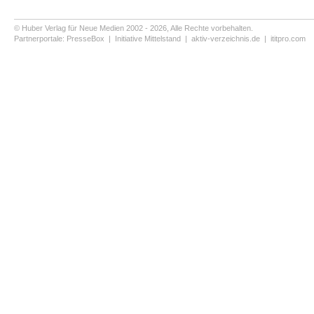
© Huber Verlag für Neue Medien 2002 - 2026, Alle Rechte vorbehalten.
Partnerportale:
PresseBox
|
Initiative Mittelstand
|
aktiv-verzeichnis.de
|
ititpro.com