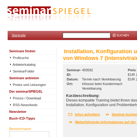
Startseite
Installation, Konfiguration
Seminare finden
von Windows 7 (Intensivtrai
Profisuche
Anbieterkatalog
Seminar-
493592
Preis
SeminarFolder
ID:
EUR 2
Seminare anbieten
Datum:
Termin nach Vereinbarung
EUR 2
Ort:
Inhouse beim Kunden/nach
Preise und Leistungen
Vereinbarung
Der seminarSPIEGEL
Kurzbeschreibung:
Presse / Download
Dieses kompakte Training bietet Ihnen da
RSS-Newsfeeds
Installation, Konfiguration und Problemb
Newsletter
Infos anfordern
Seminar buche
Buch-/CD-Tipps
Weiterführende Informationen auf der 
Benutzername: