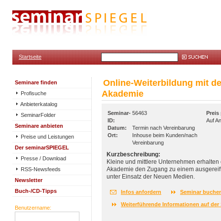
Startseite
Online-Weiterbildung mit de
Seminare finden
Akademie
Profisuche
Anbieterkatalog
Seminar-
56463
Preis
SeminarFolder
ID:
Auf A
Seminare anbieten
Datum:
Termin nach Vereinbarung
Ort:
Inhouse beim Kunden/nach
Preise und Leistungen
Vereinbarung
Der seminarSPIEGEL
Kurzbeschreibung:
Presse / Download
Kleine und mittlere Unternehmen erhalten 
RSS-Newsfeeds
Akademie den Zugang zu einem ausgereift
unter Einsatz der Neuen Medien.
Newsletter
Buch-/CD-Tipps
Infos anfordern
Seminar buche
Weiterführende Informationen auf der 
Benutzername: