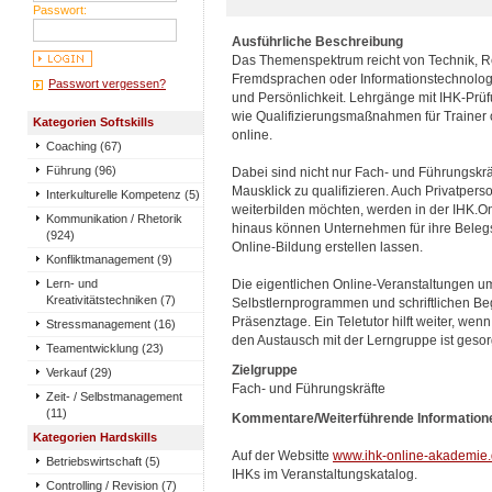
Passwort:
Ausführliche Beschreibung
Das Themenspektrum reicht von Technik, 
Fremdsprachen oder Informationstechnologie
Passwort vergessen?
und Persönlichkeit. Lehrgänge mit IHK-Pr
wie Qualifizierungsmaßnahmen für Trainer 
Kategorien Softskills
online.
Coaching (67)
Führung (96)
Dabei sind nicht nur Fach- und Führungskrä
Mausklick zu qualifizieren. Auch Privatpers
Interkulturelle Kompetenz (5)
weiterbilden möchten, werden in der IHK.O
Kommunikation / Rhetorik
hinaus können Unternehmen für ihre Beleg
(924)
Online-Bildung erstellen lassen.
Konfliktmanagement (9)
Lern- und
Die eigentlichen Online-Veranstaltungen u
Kreativitätstechniken (7)
Selbstlernprogrammen und schriftlichen Beg
Präsenztage. Ein Teletutor hilft weiter, wen
Stressmanagement (16)
den Austausch mit der Lerngruppe ist gesor
Teamentwicklung (23)
Zielgruppe
Verkauf (29)
Fach- und Führungskräfte
Zeit- / Selbstmanagement
(11)
Kommentare/Weiterführende Information
Kategorien Hardskills
Auf der Websitte
www.ihk-online-akademie
Betriebswirtschaft (5)
IHKs im Veranstaltungskatalog.
Controlling / Revision (7)