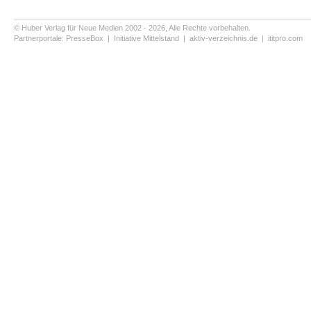
© Huber Verlag für Neue Medien 2002 - 2026, Alle Rechte vorbehalten.
Partnerportale:
PresseBox
|
Initiative Mittelstand
|
aktiv-verzeichnis.de
|
ititpro.com