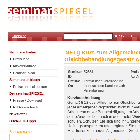
Startseite
NETg-Kurs zum Allgemeine
Seminare finden
Gleichbehandlungsgesetz 
Profisuche
Anbieterkatalog
Seminar-
57588
Preis
SeminarFolder
ID:
Auf A
Seminare anbieten
Datum:
Termin nach Vereinbarung
Ort:
Inhouse beim Kunden/nach
Preise und Leistungen
Vereinbarung
Der seminarSPIEGEL
Kurzbeschreibung:
Presse / Download
Gemäß § 12 des „Allgemeinen Gleichbeha
RSS-Newsfeeds
jeder Arbeitgeber verpflichtet, nicht nur 
Arbeitnehmer vor Benachteiligung am Arbei
Newsletter
seine Angestellten auch in geeigneter We
Buch-/CD-Tipps
schulen. Schützen Sie sich und Ihr Unter
Haftungsansprüchen und beginnen Sie recht
Mitarbeiter zum neuen Allgemeinen Gleic
Benutzername: