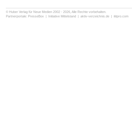
© Huber Verlag für Neue Medien 2002 - 2026, Alle Rechte vorbehalten.
Partnerportale:
PresseBox
|
Initiative Mittelstand
|
aktiv-verzeichnis.de
|
ititpro.com