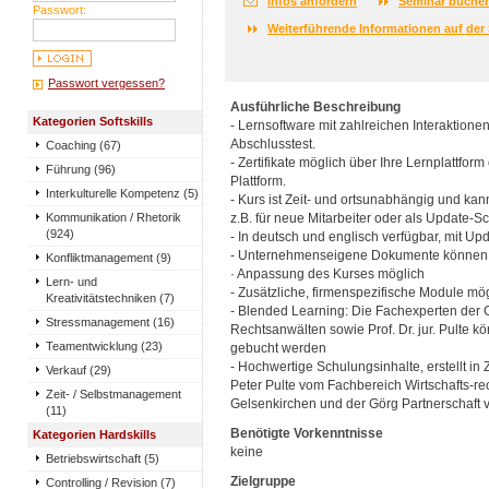
Infos anfordern
Seminar buche
Passwort:
Weiterführende Informationen auf der 
Passwort vergessen?
Ausführliche Beschreibung
Kategorien Softskills
- Lernsoftware mit zahlreichen Interaktion
Abschlusstest.
Coaching (67)
- Zertifikate möglich über Ihre Lernplattfor
Führung (96)
Plattform.
Interkulturelle Kompetenz (5)
- Kurs ist Zeit- und ortsunabhängig und kan
Kommunikation / Rhetorik
z.B. für neue Mitarbeiter oder als Update-S
(924)
- In deutsch und englisch verfügbar, mit Up
- Unternehmenseigene Dokumente können h
Konfliktmanagement (9)
· Anpassung des Kurses möglich
Lern- und
- Zusätzliche, firmenspezifische Module mö
Kreativitätstechniken (7)
- Blended Learning: Die Fachexperten der 
Stressmanagement (16)
Rechtsanwälten sowie Prof. Dr. jur. Pulte 
Teamentwicklung (23)
gebucht werden
- Hochwertige Schulungsinhalte, erstellt in 
Verkauf (29)
Peter Pulte vom Fachbereich Wirtschafts-r
Zeit- / Selbstmanagement
Gelsenkirchen und der Görg Partnerschaft
(11)
Benötigte Vorkenntnisse
Kategorien Hardskills
keine
Betriebswirtschaft (5)
Zielgruppe
Controlling / Revision (7)