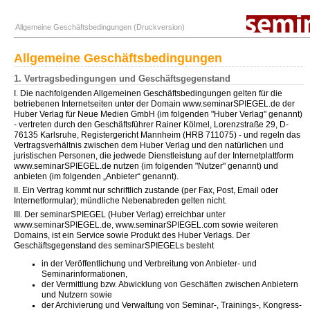
Allgemeine Geschäftsbedingungen (Druckversion)
Allgemeine Geschäftsbedingungen
1. Vertragsbedingungen und Geschäftsgegenstand
I. Die nachfolgenden Allgemeinen Geschäftsbedingungen gelten für die
betriebenen Internetseiten unter der Domain www.seminarSPIEGEL.de der
Huber Verlag für Neue Medien GmbH (im folgenden "Huber Verlag" genannt)
- vertreten durch den Geschäftsführer Rainer Kölmel, Lorenzstraße 29, D-
76135 Karlsruhe, Registergericht Mannheim (HRB 711075) - und regeln das
Vertragsverhältnis zwischen dem Huber Verlag und den natürlichen und
juristischen Personen, die jedwede Dienstleistung auf der Internetplattform
www.seminarSPIEGEL.de nutzen (im folgenden "Nutzer" genannt) und
anbieten (im folgenden „Anbieter“ genannt).
II. Ein Vertrag kommt nur schriftlich zustande (per Fax, Post, Email oder
Internetformular); mündliche Nebenabreden gelten nicht.
III. Der seminarSPIEGEL (Huber Verlag) erreichbar unter
www.seminarSPIEGEL.de, www.seminarSPIEGEL.com sowie weiteren
Domains, ist ein Service sowie Produkt des Huber Verlags. Der
Geschäftsgegenstand des seminarSPIEGELs besteht
in der Veröffentlichung und Verbreitung von Anbieter- und
Seminarinformationen,
der Vermittlung bzw. Abwicklung von Geschäften zwischen Anbietern
und Nutzern sowie
der Archivierung und Verwaltung von Seminar-, Trainings-, Kongress-