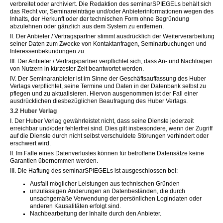
verbreitet oder archiviert. Die Redaktion des seminarSPIEGELs behält sich
das Recht vor, Seminareinträge und/oder Anbieterinformationen wegen des
Inhalts, der Herkunft oder der technischen Form ohne Begründung
abzulehnen oder gänzlich aus dem System zu entfernen.
II. Der Anbieter / Vertragspartner stimmt ausdrücklich der Weiterverarbeitung
seiner Daten zum Zwecke von Kontaktanfragen, Seminarbuchungen und
Interessenbekundungen zu.
III. Der Anbieter / Vertragspartner verpflichtet sich, dass An- und Nachfragen
von Nutzern in kürzester Zeit beantwortet werden.
IV. Der Seminaranbieter ist im Sinne der Geschäftsauffassung des Huber
Verlags verpflichtet, seine Termine und Daten in der Datenbank selbst zu
pflegen und zu aktualisieren. Hiervon ausgenommen ist der Fall einer
ausdrücklichen diesbezüglichen Beaufragung des Huber Verlags.
3.2 Huber Verlag
I. Der Huber Verlag gewährleistet nicht, dass seine Dienste jederzeit
erreichbar und/oder fehlerfrei sind. Dies gilt insbesondere, wenn der Zugriff
auf die Dienste durch nicht selbst verschuldete Störungen verhindert oder
erschwert wird.
II. Im Falle eines Datenverlustes können für betroffene Datensätze keine
Garantien übernommen werden.
III. Die Haftung des seminarSPIEGELs ist ausgeschlossen bei:
Ausfall möglicher Leistungen aus technischen Gründen
unzulässigen Änderungen an Datenbeständen, die durch
unsachgemäße Verwendung der persönlichen Logindaten oder
anderen Kausalitäten erfolgt sind.
Nachbearbeitung der Inhalte durch den Anbieter.