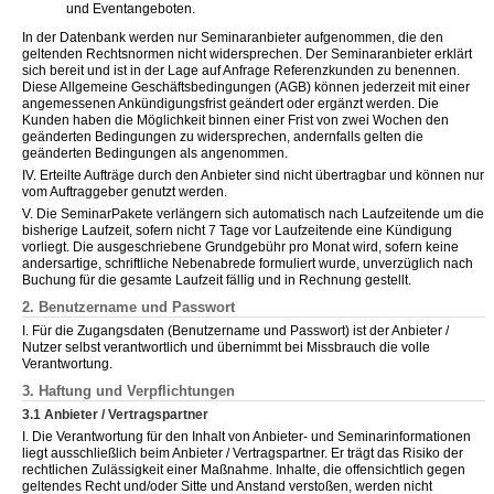
und Eventangeboten.
In der Datenbank werden nur Seminaranbieter aufgenommen, die den
geltenden Rechtsnormen nicht widersprechen. Der Seminaranbieter erklärt
sich bereit und ist in der Lage auf Anfrage Referenzkunden zu benennen.
Diese Allgemeine Geschäftsbedingungen (AGB) können jederzeit mit einer
angemessenen Ankündigungsfrist geändert oder ergänzt werden. Die
Kunden haben die Möglichkeit binnen einer Frist von zwei Wochen den
geänderten Bedingungen zu widersprechen, andernfalls gelten die
geänderten Bedingungen als angenommen.
IV. Erteilte Aufträge durch den Anbieter sind nicht übertragbar und können nur
vom Auftraggeber genutzt werden.
V. Die SeminarPakete verlängern sich automatisch nach Laufzeitende um die
bisherige Laufzeit, sofern nicht 7 Tage vor Laufzeitende eine Kündigung
vorliegt. Die ausgeschriebene Grundgebühr pro Monat wird, sofern keine
andersartige, schriftliche Nebenabrede formuliert wurde, unverzüglich nach
Buchung für die gesamte Laufzeit fällig und in Rechnung gestellt.
2. Benutzername und Passwort
I. Für die Zugangsdaten (Benutzername und Passwort) ist der Anbieter /
Nutzer selbst verantwortlich und übernimmt bei Missbrauch die volle
Verantwortung.
3. Haftung und Verpflichtungen
3.1 Anbieter / Vertragspartner
I. Die Verantwortung für den Inhalt von Anbieter- und Seminarinformationen
liegt ausschließlich beim Anbieter / Vertragspartner. Er trägt das Risiko der
rechtlichen Zulässigkeit einer Maßnahme. Inhalte, die offensichtlich gegen
geltendes Recht und/oder Sitte und Anstand verstoßen, werden nicht