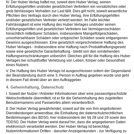
IV. Der Huber Verlag haftet nur, soweit dem Huber Verlag, seinen
Erfüllungsgehilfen und/oder gesetzlichen Vertretern ein vorsätzliches oder
grob fahrlässiges Verhalten zur Last fällt. Dies gilt nicht, soweit wesentliche
Pflichten des Vertrags durch den Huber Verlag, ihre Erfüllungsgehilfen
und/oder gesetzlichen Vertreter verletzt werden. Im Falle leichter
Fahrlässigkeit ist eine Haftung des Huber Verlages und/oder seinen
Erfüllungsgehilfen und gesetzlichen Vertretern bei Vermögensschäden
hinsichtlich mittelbarer Schäden, insbesondere Mangelfolgeschäden,
unvorhersehbarer Schäden oder untypischer Schäden sowie entgangenen
Gewinns ausgeschlossen. Eine gesetzlich vorgeschriebene Haftung des
Huber Verlages - insbesondere eine Haftung nach Produkthaftungsgesetz
sowie eine gesetzliche Garantiehaftung - bleibt von den vorstehenden
Haftungseinschränkungen unberührt. Gleiches gilt für die Haftung des Huber
Verlages bei schuldhafter Verletzung von Leben, Körper oder Gesundheit
eines Nutzers.
V. Die Haftung des Huber Verlags ist ausgeschlossen sofern der Gegenstand
der Beanstandung durch eine 3. Person in Auftrag gegeben wurde und geht
in diesem Fall direkt über an den Auftraggeber.
4. Geheimhaltung, Datenschutz
I. Soweit der Nutzer / Anbieter Informationen über eine passwortgeschützte
Webschnittstelle übermittelt, ist er für die Geheimhaltung des zugeteilten
Benutzernamens und Passwortes allein verantwortlich.
II. Der Huber Verlag gewährleistet, soweit auf die von ihm angebotenen
Dienstleistungen anwendbar, die Einhaltung der datenschutzrechtlichen
Bestimmungen des BDSG, hier insbesondere der §§ 28 und 29 sowie des
TDDSG. Der Huber Verlag weist darauf hin, dass die angegebenen Daten
elektronisch verarbeitet werden. Der Huber Verlag ist berechtigt,
Nutzerinformationen Dritten - darunter Anzeigenkunden - zur Verfügung zu