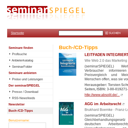
Startseite
Buch-/CD-Tipps
Seminare finden
Profisuche
LEITFADEN INTEGRIER
Anbieterkatalog
Wie Web 2.0 das Marketing r
(seminarSPIEGEL) Wer
SeminarFolder
Verbraucher informier
Seminare anbieten
Preisvergleich und Mein
Preise und Leistungen
Menschen offen, was sie von
Herausgeber: Torsten Sch
Der seminarSPIEGEL
Seiten, ISBN: 3-00-019271
Presse / Download
http://www.absolit.de/...
RSS-Newsfeeds
AGG im Arbeitsrecht
Newsletter
Brukhard Boemke - Franz-
Buch-/CD-Tipps
(seminarSPIEGE
Gleichbehandlungsgesetz 
Benutzername:
deutschen Arbeitsrech