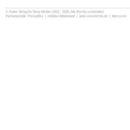
© Huber Verlag für Neue Medien 2002 - 2026, Alle Rechte vorbehalten.
Partnerportale:
PresseBox
|
Initiative Mittelstand
|
aktiv-verzeichnis.de
|
ititpro.com