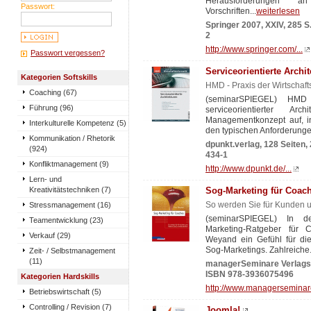
Herausforderungen 
Passwort:
Vorschriften...
weiterlesen
Springer 2007, XXIV, 285 S
2
http://www.springer.com/...
Passwort vergessen?
Serviceorientierte Archi
Kategorien Softskills
HMD - Praxis der Wirtschaft
Coaching (67)
(seminarSPIEGEL) HMD
Führung (96)
serviceorientierter Ar
Managementkonzept auf, i
Interkulturelle Kompetenz (5)
den typischen Anforderungen
Kommunikation / Rhetorik
dpunkt.verlag, 128 Seiten,
(924)
434-1
Konfliktmanagement (9)
http://www.dpunkt.de/...
Lern- und
Kreativitätstechniken (7)
Sog-Marketing für Coac
Stressmanagement (16)
So werden Sie für Kunden u
(seminarSPIEGEL) In de
Teamentwicklung (23)
Marketing-Ratgeber für 
Verkauf (29)
Weyand ein Gefühl für die
Sog-Marketings. Zahlreiche.
Zeit- / Selbstmanagement
(11)
managerSeminare Verlags 
ISBN 978-3936075496
Kategorien Hardskills
http://www.managerseminare
Betriebswirtschaft (5)
Controlling / Revision (7)
Joomla!