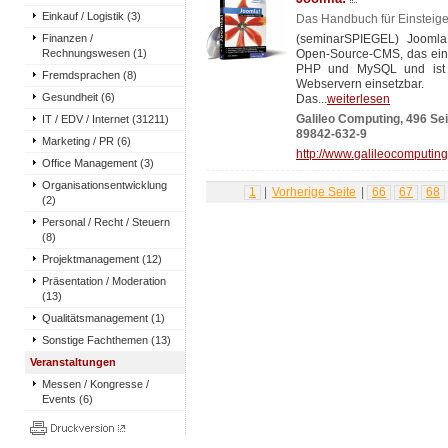
Einkauf / Logistik (3)
Das Handbuch für Einsteige
Finanzen /
(seminarSPIEGEL) Joomla!
Rechnungswesen (1)
Open-Source-CMS, das einfa
PHP und MySQL und ist d
Fremdsprachen (8)
Webservern einsetzbar.
Gesundheit (6)
Das...
weiterlesen
IT / EDV / Internet (31211)
Galileo Computing, 496 Sei
89842-632-9
Marketing / PR (6)
http://www.galileocomputing.
Office Management (3)
Organisationsentwicklung
1
|
Vorherige Seite
|
66
67
68
(2)
Personal / Recht / Steuern
(8)
Projektmanagement (12)
Präsentation / Moderation
(13)
Qualitätsmanagement (1)
Sonstige Fachthemen (13)
Veranstaltungen
Messen / Kongresse /
Events (6)