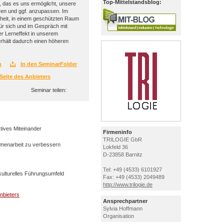
Top-Mittelstandsblog:
, das es uns ermöglicht, unsere
eren und ggf. anzupassen. Im
heit, in einem geschützten Raum
ür sich und im Gespräch mit
er Lerneffekt in unserem
erhält dadurch einen höheren
n
In den SeminarFolder
Seite des Anbieters
Seminar teilen:
ktives Miteinander
Firmeninfo
TRILOGIE GbR
ammenarbeit zu verbessern
Lokfeld 36
D-23858 Barnitz
Tel: +49 (4533) 6101927
rkulturelles Führungsumfeld
Fax: +49 (4533) 2049489
http://www.trilogie.de
nbieters
Ansprechpartner
Sylvia Hoffmann
Organisation