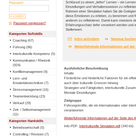
Schlüssel zu einem „tiefen“ Lernen – ein Lernen
Passwort:
Einstellungen und Verhaltensweisen zu reflekti
Rahmen einer Simulation haben Sie die Gelegen
diese Emotionen zu erleben, zu benennen und f
anderen zu reflektieren. Damit kann meistens d
Passwort vergessen?
Erfahrungsschatz tiefer verankert werden und 
Stellenwert.
Kategorien Softskills
Infos anfordern
Seminar buche
Coaching (67)
Weiterführende Informationen auf der 
Führung (96)
Interkulturelle Kompetenz (5)
Kommunikation / Rhetorik
(924)
Ausführliche Beschreibung
Konfliktmanagement (9)
Inhalte
Förderliche und hinderliche Faktoren für ein effe
Lern- und
Kreativitätstechniken (7)
auch über kulturelle Grenzen hinweg
Strategien und Fähigkeiten, interkulturelle Zus
Stressmanagement (16)
Mentale Einstellungen
Teamentwicklung (23)
Zielgruppe
Verkauf (29)
Führungskräfte, die ein internationales oder inte
Zeit- / Selbstmanagement
verantworten
(11)
Weiterführende Informationen auf der Seite des A
Kategorien Hardskills
Info-PDF:
Interkulturelle Simulation.pdf
(340 kb)
Betriebswirtschaft (5)
Controlling / Revision (7)