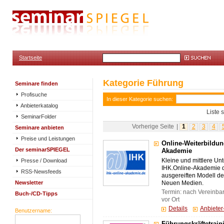
Startseite
Kategorie Führung
Seminare finden
Profisuche
In dieser Kategorie suchen:
Anbieterkatalog
Liste 
SeminarFolder
Vorherige Seite
|
1
2
3
4
Seminare anbieten
Preise und Leistungen
Online-Weiterbildun
Der seminarSPIEGEL
Akademie
Presse / Download
Kleine und mittlere Un
IHK.Online-Akademie 
RSS-Newsfeeds
ausgereiften Modell de
Newsletter
Neuen Medien.
Termin: nach Vereinba
Buch-/CD-Tipps
vor Ort
Details
Anbiete
Benutzername: