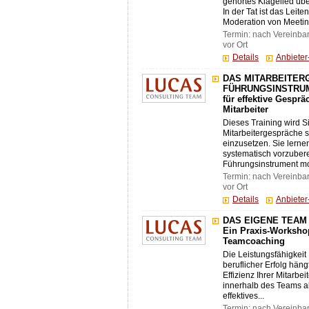
gehörtes Klagelied übe
In der Tat ist das Leit
Moderation von Meeting
Termin: nach Vereinba
vor Ort
Details
Anbiete
DAS MITARBEITER
FÜHRUNGSINSTRUMEN
für effektive Gespr
Mitarbeiter
Dieses Training wird Si
Mitarbeitergespräche s
einzusetzen. Sie lerne
systematisch vorzuber
Führungsinstrument mot
Termin: nach Vereinba
vor Ort
Details
Anbiete
DAS EIGENE TEAM
Ein Praxis-Workshop
Teamcoaching
Die Leistungsfähigkeit 
beruflicher Erfolg hän
Effizienz Ihrer Mitarbe
innerhalb des Teams a
effektives...
Termin: nach Vereinba