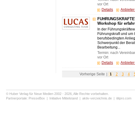
vor Ort
Details
Anbiete
FÜHRUNGSKRÄFTEWE
Workshop für erfah
In der Führungskräftew
Führungskraft und um 
berufsbedingten Anlie
Schwerpunkt der Berat
Bearbeitung...
Termin: nach Vereinba
vor Ort
Details
Anbiete
Vorherige Seite
|
1
2
3
4
© Huber Verlag für Neue Medien 2002 - 2026, Alle Rechte vorbehalten.
Partnerportale:
PresseBox
|
Initiative Mittelstand
|
aktiv-verzeichnis.de
|
ititpro.com