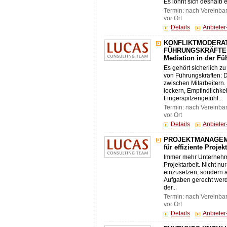
Es lohnt sich deshalb 
Termin: nach Vereinba
vor Ort
Details
Anbiete
KONFLIKTMODERAT
FÜHRUNGSKRÄFTE. 
Mediation in der F
Es gehört sicherlich z
von Führungskräften: D
zwischen Mitarbeitern.
lockern, Empfindlichkei
Fingerspitzengefühl...
Termin: nach Vereinba
vor Ort
Details
Anbiete
PROJEKTMANAGEMEN
für effiziente Proje
Immer mehr Unternehme
Projektarbeit. Nicht n
einzusetzen, sondern
Aufgaben gerecht werd
der...
Termin: nach Vereinba
vor Ort
Details
Anbiete