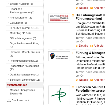
Termin: nach Vereinba
Einkauf / Logistik (3)
vor Ort
Details
Anbiete
Finanzen /
Rechnungswesen (1)
Die Führungskraft a
Fremdsprachen (8)
Führungstraining)
Gesundheit (6)
Erfolgreiche Mitarbeite
am Effektivsten im Ra
IT / EDV / Internet (31211)
Business Coachings sta
Marketing / PR (6)
Schlüsselqualifikation 
Termin: nach Vereinba
Office Management (3)
vor Ort
Organisationsentwicklung
Details
Anbiete
(2)
Personal / Recht / Steuern
Führung & Manageme
(8)
Führungskraft oder Füh
Projektmanagement (12)
Unterschied mit großen
höchste Professionalit
Präsentation / Moderation
und brillieren Sie dur
(13)
Termin: nach Vereinba
Qualitätsmanagement (1)
vor Ort
Sonstige Fachthemen (13)
Details
Anbiete
Veranstaltungen
Entdecken Sie Ihre 
Messen / Kongresse /
Persönlichkeitsress
Events (6)
Was würden Sie tun, w
nicht versagen? Ihre Ant
Denken, Ihr Handeln, I