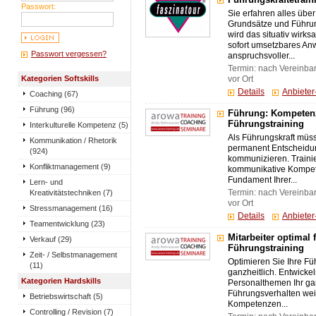
Führungskräftetrain
Passwort:
Sie erfahren alles über
Grundsätze und Führungs
wird das situativ wirk
sofort umsetzbares A
Passwort vergessen?
anspruchsvoller...
Termin: nach Vereinba
Kategorien Softskills
vor Ort
Details
Anbiete
Coaching (67)
Führung (96)
Führung: Kompeten
Führungstraining
Interkulturelle Kompetenz (5)
Als Führungskraft müss
Kommunikation / Rhetorik
permanent Entscheidun
(924)
kommunizieren. Trainie
Konfliktmanagement (9)
kommunikative Kompete
Fundament Ihrer...
Lern- und
Kreativitätstechniken (7)
Termin: nach Vereinba
vor Ort
Stressmanagement (16)
Details
Anbiete
Teamentwicklung (23)
Mitarbeiter optimal 
Verkauf (29)
Führungstraining
Zeit- / Selbstmanagement
Optimieren Sie Ihre F
(11)
ganzheitlich. Entwicke
Kategorien Hardskills
Personalthemen Ihr gan
Führungsverhalten weite
Betriebswirtschaft (5)
Kompetenzen...
Controlling / Revision (7)