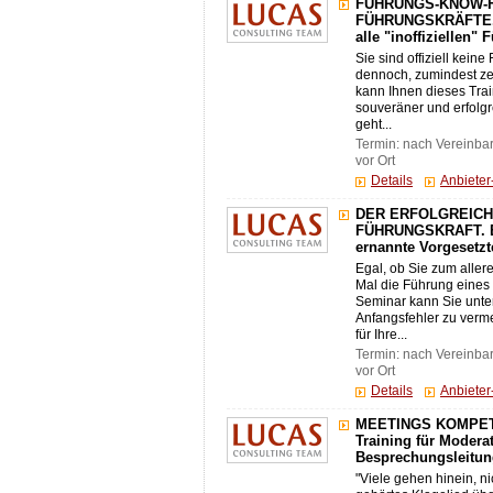
FÜHRUNGS-KNOW-H
FÜHRUNGSKRÄFTE. E
alle "inoffiziellen"
Sie sind offiziell kein
dennoch, zumindest ze
kann Ihnen dieses Trai
souveräner und erfolgr
geht...
Termin: nach Vereinba
vor Ort
Details
Anbiete
DER ERFOLGREICH
FÜHRUNGSKRAFT. Ein
ernannte Vorgesetzt
Egal, ob Sie zum aller
Mal die Führung eines 
Seminar kann Sie unte
Anfangsfehler zu verm
für Ihre...
Termin: nach Vereinba
vor Ort
Details
Anbiete
MEETINGS KOMPETE
Training für Modera
Besprechungsleitu
"Viele gehen hinein, ni