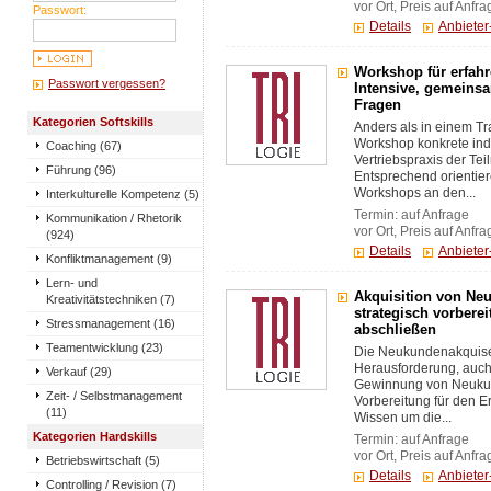
vor Ort, Preis auf Anfra
Passwort:
Details
Anbiete
Workshop für erfahre
Passwort vergessen?
Intensive, gemeins
Fragen
Kategorien Softskills
Anders als in einem T
Workshop konkrete ind
Coaching (67)
Vertriebspraxis der Tei
Führung (96)
Entsprechend orientier
Workshops an den...
Interkulturelle Kompetenz (5)
Termin: auf Anfrage
Kommunikation / Rhetorik
vor Ort, Preis auf Anfra
(924)
Details
Anbiete
Konfliktmanagement (9)
Lern- und
Akquisition von Ne
Kreativitätstechniken (7)
strategisch vorberei
Stressmanagement (16)
abschließen
Teamentwicklung (23)
Die Neukundenakquise 
Herausforderung, auch 
Verkauf (29)
Gewinnung von Neukun
Zeit- / Selbstmanagement
Vorbereitung für den E
(11)
Wissen um die...
Kategorien Hardskills
Termin: auf Anfrage
vor Ort, Preis auf Anfra
Betriebswirtschaft (5)
Details
Anbiete
Controlling / Revision (7)