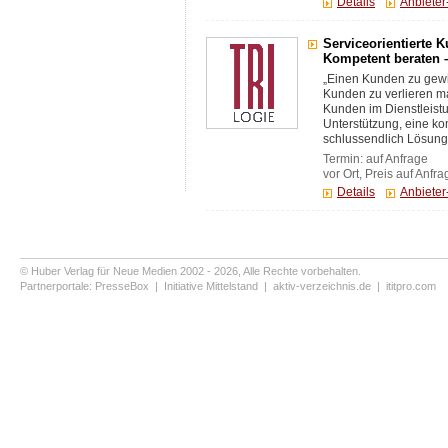
Details
Anbiete
Serviceorientierte
Kompetent beraten
„Einen Kunden zu gewi
Kunden zu verlieren m
Kunden im Dienstleist
Unterstützung, eine k
schlussendlich Lösunge
Termin: auf Anfrage
vor Ort, Preis auf Anfra
Details
Anbiete
© Huber Verlag für Neue Medien 2002 - 2026, Alle Rechte vorbehalten.
Partnerportale:
PresseBox
|
Initiative Mittelstand
|
aktiv-verzeichnis.de
|
ititpro.com