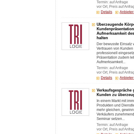
Termin: auf Anfrage
vor Ort, Preis auf Anfra
Details
Anbiete
Überzeugende Körpe
Kundenpräsentation
Aufmerksamkeit de
halten
Der bewusste Einsatz v
Vertrauen von Kunden 
professionell eingeset
Präsentation zudem le
Aufmerksamkeit...
Termin: auf Anfrage
vor Ort, Preis auf Anfra
Details
Anbiete
Verkaufsgespräche g
Kunden zu überzeu
In einem Markt mit imm
Produkten und Dienstle
mehr gleichen, gewinnt
Verkäufers zunehmend
Seminar setzen...
Termin: auf Anfrage
vor Ort, Preis auf Anfra