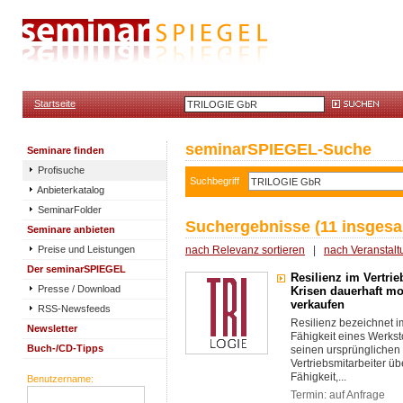
Startseite
seminarSPIEGEL-Suche
Seminare finden
Profisuche
Suchbegriff
Anbieterkatalog
SeminarFolder
Suchergebnisse (11 insgesa
Seminare anbieten
Preise und Leistungen
nach Relevanz sortieren
|
nach Veranstalt
Der seminarSPIEGEL
Resilienz im Vertrie
Presse / Download
Krisen dauerhaft mot
verkaufen
RSS-Newsfeeds
Resilienz bezeichnet i
Newsletter
Fähigkeit eines Werkst
Buch-/CD-Tipps
seinen ursprünglichen
Vertriebsmitarbeiter üb
Fähigkeit,...
Benutzername:
Termin: auf Anfrage