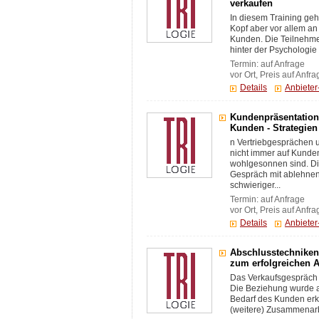
verkaufen
In diesem Training ge
Kopf aber vor allem an
Kunden. Die Teilnehme
hinter der Psychologie
Termin: auf Anfrage
vor Ort, Preis auf Anfra
Details
Anbiete
Kundenpräsentation
Kunden - Strategien
n Vertriebgesprächen u
nicht immer auf Kunde
wohlgesonnen sind. Die
Gespräch mit ablehne
schwieriger...
Termin: auf Anfrage
vor Ort, Preis auf Anfra
Details
Anbiete
Abschlusstechniken 
zum erfolgreichen 
Das Verkaufsgespräch l
Die Beziehung wurde au
Bedarf des Kunden erk
(weitere) Zusammenarbei