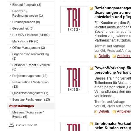
Einkauf / Logistik (3)
Beziehungsmanageme
Finanzen /
Beziehungen zu mei
Rechnungswesen (1)
entwickeln und pfle
Fremdsprachen (8)
Für Kunden werden Ge
leichter austauschbar. 
Gesundheit (6)
Beziehungsmanagement
IT / EDV / Internet (31491)
Kunden zu gewinnen u
Partnerschaft aufzubaue
Marketing / PR (6)
Termin: auf Anfrage
Office Management (3)
vor Ort, Preis auf Anfra
Organisationsentwicklung
Details
Anbiete
(2)
Personal / Recht / Steuern
Power-Workshop für
(8)
persönliche Verhand
Projektmanagement (12)
Dieses Training vertie
Präsentation / Moderation
Teilnehmer für Verhand
(13)
einen persönlichen „Fei
Verhandlungsstilen un
Qualitätsmanagement (1)
vertiefende...
Sonstige Fachthemen (13)
Termin: auf Anfrage
Veranstaltungen
vor Ort, Preis auf Anfra
Details
Anbiete
Messen / Kongresse /
Events (6)
Emotionaler Verkauf
beim Kunden erzeug